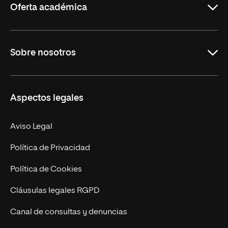
Oferta académica
Grados
Sobre nosotros
Másteres Oficiales
Másteres Propios
Misión y Valores
Aspectos legales
Doctorados
Facultades
Experto Universitario
Nuestro Equipo
Aviso Legal
Postgrados
Trabaja en UNIR
Política de Privacidad
Cursos Universitarios
Actualidad
Política de Cookies
UNIR Revista
Cláusulas legales RGPD
Eventos
Canal de consultas y denuncias