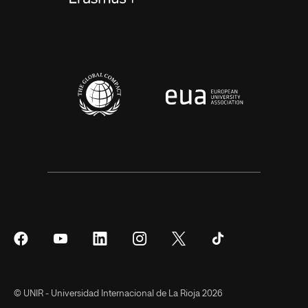
Síguenos
Síguenos
Síguenos
Síguenos
Síguenos
Síguenos
en
en
en
en
en
en
Facebook
YouTube
LinkedIn
Instagram
Twitter
Tiktok
© UNIR - Universidad Internacional de La Rioja 2026