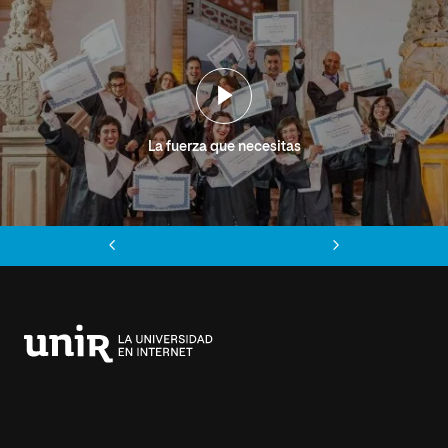
La fuerza que necesitas
Anterior
Siguiente
Universidad
Internacional
de
La
Rioja