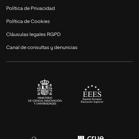
Postgrados
Trabaja en UNIR
Política de Privacidad
Cursos Universitarios
Actualidad
Política de Cookies
UNIR Revista
Cláusulas legales RGPD
Eventos
Canal de consultas y denuncias
Alianzas corporativas
Sala de prensa
Contacto