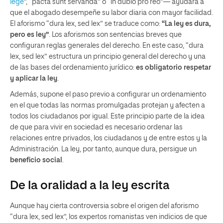
lege
”, “pacta sunt servanda” o “in dubio pro reo”— ayudará a
que el abogado desempeñe su labor diaria con mayor facilidad.
El aforismo “dura lex, sed lex” se traduce como:
“La ley es dura,
pero es ley”
. Los aforismos son sentencias breves que
configuran reglas generales del derecho. En este caso, “dura
lex, sed lex” estructura un principio general del derecho y una
de las bases del ordenamiento jurídico:
es obligatorio respetar
y aplicar la ley
.
Además, supone el paso previo a configurar un ordenamiento
en el que todas las normas promulgadas protejan y afecten a
todos los ciudadanos por igual. Este principio parte de la idea
de que para vivir en sociedad es necesario ordenar las
relaciones entre privados, los ciudadanos y de entre estos y la
Administración. La ley, por tanto, aunque dura, persigue un
beneficio social
.
De la oralidad a la ley escrita
Aunque hay cierta controversia sobre el origen del aforismo
“dura lex, sed lex”, los expertos romanistas ven indicios de que