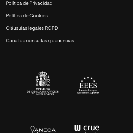
Postgrados
Trabaja en UNIR
Política de Privacidad
Cursos Universitarios
Actualidad
Política de Cookies
UNIR Revista
Cláusulas legales RGPD
Eventos
Canal de consultas y denuncias
Alianzas corporativas
Sala de prensa
Contacto