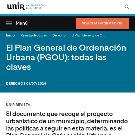
Menú
SOLICITA INFORMACIÓN
Inicio
Revista - Noticias
Derecho
El Plan General de Ordenación Urbana (PGOU): todas las claves
El Plan General de Ordenación
Urbana (PGOU): todas las
claves
DERECHO | 01/07/2024
UNIR REVISTA
El documento que recoge el proyecto
urbanístico de un municipio, determinando
las políticas a seguir en esta materia, es el