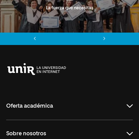
La fuerza que necesitas
Anterior
Siguiente
Universidad
Internacional
de
La
Rioja
Oferta académica
Grados
Sobre nosotros
Másteres Oficiales