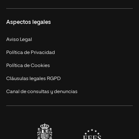
Másteres Propios
Misión y Valores
Aspectos legales
Doctorados
Facultades
Experto Universitario
Nuestro Equipo
Aviso Legal
Postgrados
Trabaja en UNIR
Política de Privacidad
Cursos Universitarios
Actualidad
Política de Cookies
UNIR Revista
Cláusulas legales RGPD
Eventos
Canal de consultas y denuncias
Alianzas corporativas
Sala de prensa
Contacto