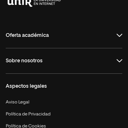
Universidad
Internacional
de
La
Rioja
Oferta académica
Grados
Sobre nosotros
Másteres Oficiales
Másteres Propios
Misión y Valores
Aspectos legales
Doctorados
Facultades
Experto Universitario
Nuestro Equipo
Aviso Legal
Postgrados
Trabaja en UNIR
Política de Privacidad
Cursos Universitarios
Actualidad
Política de Cookies