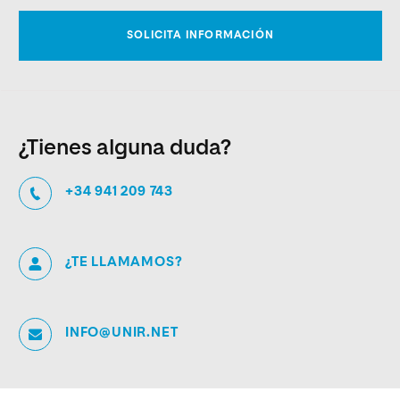
¿Tienes alguna duda?
+34 941 209 743
¿TE LLAMAMOS?
INFO@UNIR.NET