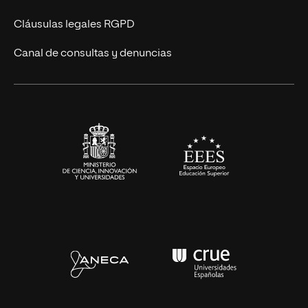
UNIR Revista
Cláusulas legales RGPD
Eventos
Canal de consultas y denuncias
Alianzas corporativas
Sala de prensa
Contacto