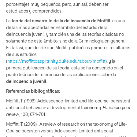
porcentajes muy pequeños, pero, aun así, deben ser
estudiados y comprendidos.
La
teoría del desarrollo de la delincuencia de Moffitt
, es una
de las más aceptadas en el ámbito del estudio de la
delincuencia juvenil, y también una de las teorías clásicas no
solamente de este ámbito, sino de la Criminología en general.
Es tal así, que desde que Moffitt publicó los primeros resultados
de sus estudios
(
https://moffittcaspi.trinity.duke.edu/about/moffitt
), y la
primera publicación de su teoría, esta se ha convertido en el
punto teórico de referencia de las explicaciones sobre la
delincuencia juvenil
.
Referencias bibliográficas:
Moffitt, T. (1993). Adolescence-limited and life-course-persistent
antisocial behaviour: a developmental taxonomy.
Psychological
review
, 100, 674-701.
Moffitt, T. (2009). A review of research on the taxonomy of Life-
Course persisten versus Adolescent-Limited antisocial