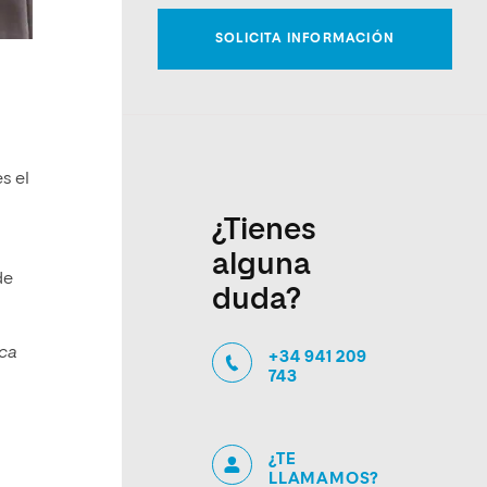
s el
¿Tienes
alguna
de
duda?
ica
+34 941 209
743
¿TE
LLAMAMOS?