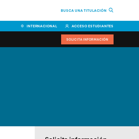
BUSCA UNA TITULACIÓN
INTERNACIONAL
ACCESO ESTUDIANTES
SOLICITA INFORMACIÓN
Facultad de Ciencias de la
Educación y Humanidades
Facultad de Ciencias de la
Salud
Facultad de Economía y
Empresa
Escuela Superior de Ingeniería
y Tecnología (ESIT)
Facultad de Derecho