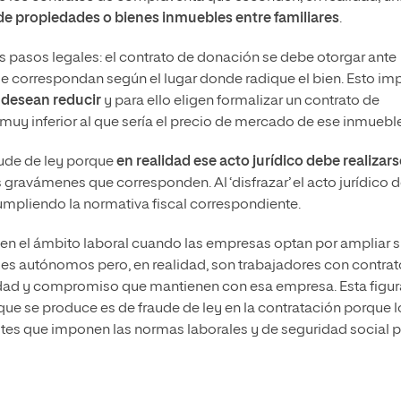
e propiedades o bienes inmuebles entre familiares
.
s pasos legales: el contrato de donación se debe otorgar ante
e correspondan según el lugar donde radique el bien. Esto imp
 desean reducir
y para ello eligen formalizar un contrato de
 muy inferior al que sería el precio de mercado de ese inmueble
aude de ley porque
en realidad ese acto jurídico debe realizars
 gravámenes que corresponden. Al ‘disfrazar’ el acto jurídico 
mpliendo la normativa fiscal correspondiente.
 en el ámbito laboral cuando las empresas optan por ampliar 
nales autónomos pero, en realidad, son trabajadores con contra
vidad y compromiso que mantienen con esa empresa. Esta figur
n que se produce es de fraude de ley en la contratación porque l
stes que imponen las normas laborales y de seguridad social 