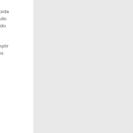
ebida
zado
ndo
plir
os