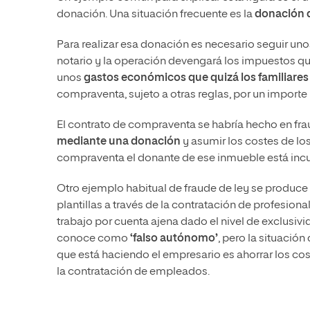
donación. Una situación frecuente es la
donación d
Para realizar esa donación es necesario seguir uno
notario y la operación devengará los impuestos qu
unos
gastos económicos que quizá los familiares
compraventa, sujeto a otras reglas, por un importe
El contrato de compraventa se habría hecho en fr
mediante una donación
y asumir los costes de los
compraventa el donante de ese inmueble está incu
Otro ejemplo habitual de fraude de ley se produce
plantillas a través de la contratación de profesio
trabajo por cuenta ajena dado el nivel de exclusi
conoce como
‘falso autónomo’
, pero la situació
que está haciendo el empresario es ahorrar los co
la contratación de empleados.