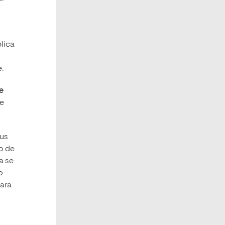
lica
.
e
de
sus
to de
a se
o
para