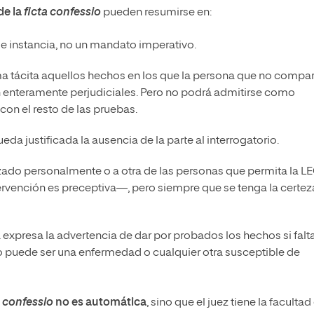
de la
ficta confessio
pueden resumirse en:
 de instancia, no un mandato imperativo.
 tácita aquellos hechos en los que la persona que no compa
n enteramente perjudiciales. Pero no podrá admitirse como
on el resto de las pruebas.
ueda justificada la ausencia de la parte al interrogatorio.
lizado personalmente o a otra de las personas que permita la L
ervención es preceptiva—, pero siempre que se tenga la certez
expresa la advertencia de dar por probados los hechos si falt
puede ser una enfermedad o cualquier otra susceptible de
a confessio
no es automática
, sino que el juez tiene la facultad