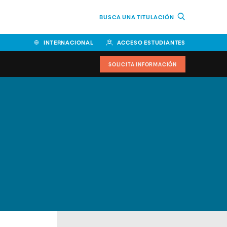
BUSCA UNA TITULACIÓN
INTERNACIONAL
ACCESO ESTUDIANTES
SOLICITA INFORMACIÓN
Facultad de Ciencias de la
Educación y Humanidades
Facultad de Ciencias de la
Salud
Facultad de Economía y
Empresa
Escuela Superior de Ingeniería
y Tecnología (ESIT)
Facultad de Derecho