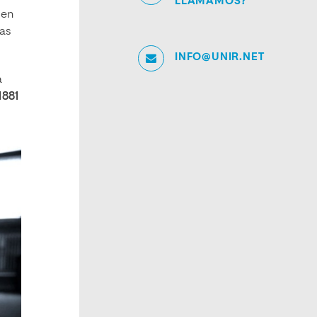
LLAMAMOS?
 en
las
INFO@UNIR.NET
a
1881