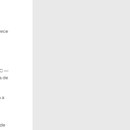
rece
EC —
a de
a a
 de