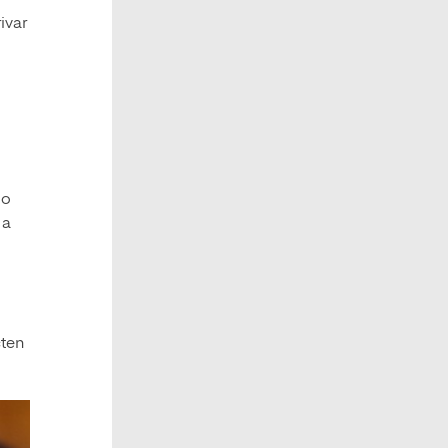
ivar
io
 a
cten