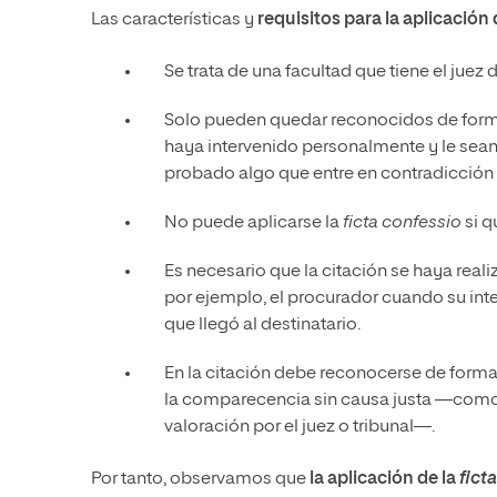
Las características y
requisitos para la aplicación 
Se trata de una facultad que tiene el juez
Solo pueden quedar reconocidos de forma
haya intervenido personalmente y le sea
probado algo que entre en contradicción c
No puede aplicarse la
ficta confessio
si q
Es necesario que la citación se haya rea
por ejemplo, el procurador cuando su int
que llegó al destinatario.
En la citación debe reconocerse de forma 
la comparecencia sin causa justa —como 
valoración por el juez o tribunal—.
Por tanto, observamos que
la aplicación de la
fict