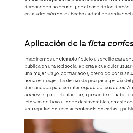
demandado no acude y, en el caso de los demás lit
en la admisión de los hechos admitidos en la decl
Aplicación de la
ficta confe
Imaginemos un
ejemplo
ficticio y sencillo para en
publica en una red social abierta a cualquier usu
una mujer. Cayo, contrariado y ofendido por la si
honor e imagen. La demanda prospera y el día del ju
demandada para ser interrogado por sus actos. Ante
confessio
para intentar que, a pesar de no haber 
intervenido Ticio y le son desfavorables, en este c
a su reputación, revelar contenido de cartas y publ