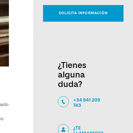
¿Tienes
alguna
duda?
+34 941 209
dado
743
io
¿TE