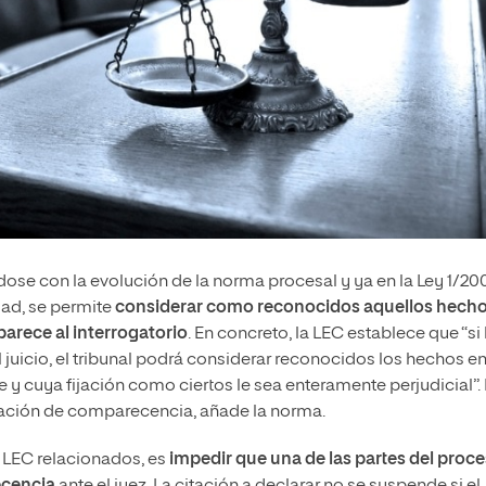
dose con la evolución de la norma procesal y ya en la Ley 1/20
idad, se permite
considerar como reconocidos aquellos hech
parece al interrogatorio
. En concreto, la LEC establece que “si 
 juicio, el tribunal podrá considerar reconocidos los hechos e
y cuya fijación como ciertos le sea enteramente perjudicial”. 
tación de comparecencia, añade la norma.
a LEC relacionados, es
impedir que una de las partes del proc
ecencia
ante el juez. La citación a declarar no se suspende si el