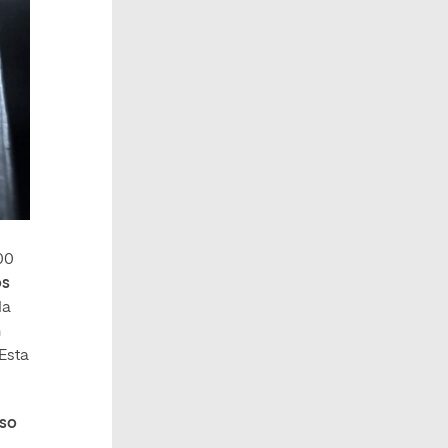
00
os
la
n
Esta
eso