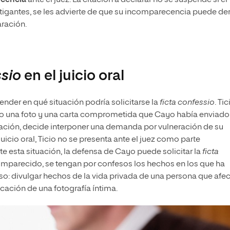
igantes, se les advierte de que su incomparecencia puede der
aración.
ssio
en el juicio oral
tender en qué situación podría solicitarse la
ficta confessio
. Tic
ario una foto y una carta comprometida que Cayo había enviado
tuación, decide interponer una demanda por vulneración de su
icio oral, Ticio no se presenta ante el juez como parte
 esta situación, la defensa de Cayo puede solicitar la
ficta
comparecido, se tengan por confesos los hechos en los que ha
aso: divulgar hechos de la vida privada de una persona que afe
icación de una fotografía íntima.