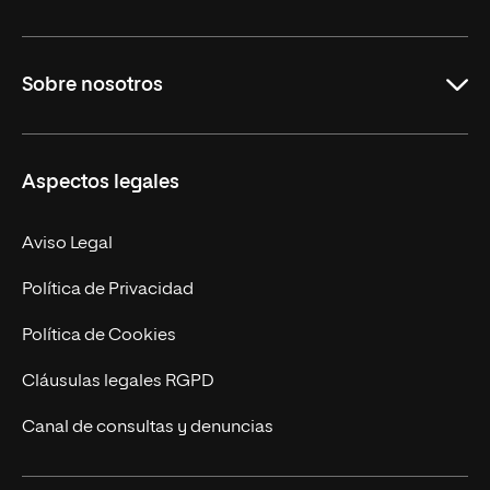
Grados
Sobre nosotros
Másteres Oficiales
Másteres Propios
Misión y Valores
Aspectos legales
Doctorados
Facultades
Experto Universitario
Nuestro Equipo
Aviso Legal
Postgrados
Trabaja en UNIR
Política de Privacidad
Cursos Universitarios
Actualidad
Política de Cookies
UNIR Revista
Cláusulas legales RGPD
Eventos
Canal de consultas y denuncias
Alianzas corporativas