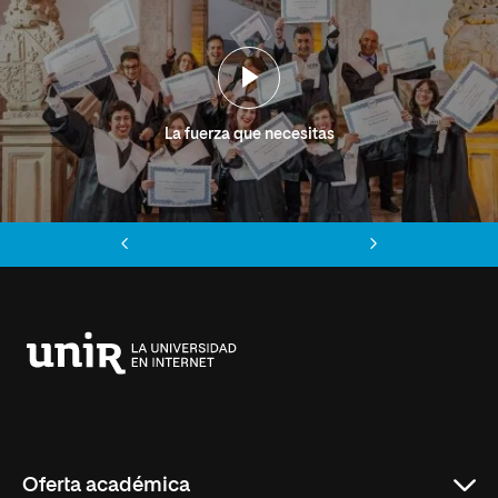
La fuerza que necesitas
Anterior
Siguiente
Universidad
Internacional
de
La
Rioja
Oferta académica