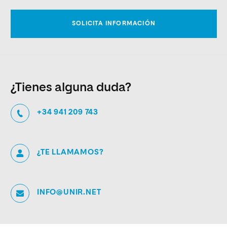
¿Tienes alguna duda?
+34 941 209 743
¿TE LLAMAMOS?
INFO@UNIR.NET