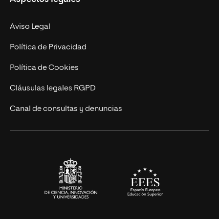
Doctorados
Facultades
Experto Universitario
Nuestro Equipo
Aviso Legal
Postgrados
Trabaja en UNIR
Política de Privacidad
Cursos Universitarios
Actualidad
Política de Cookies
UNIR Revista
Cláusulas legales RGPD
Eventos
Canal de consultas y denuncias
Alianzas corporativas
Sala de prensa
Contacto