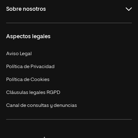
Sobre nosotros
Másteres Oficiales
Másteres Propios
Misión y Valores
Aspectos legales
Doctorados
Facultades
Experto Universitario
Nuestro Equipo
Aviso Legal
Postgrados
Trabaja en UNIR
Política de Privacidad
Cursos Universitarios
Actualidad
Política de Cookies
UNIR Revista
Cláusulas legales RGPD
Eventos
Canal de consultas y denuncias
Alianzas corporativas
Sala de prensa