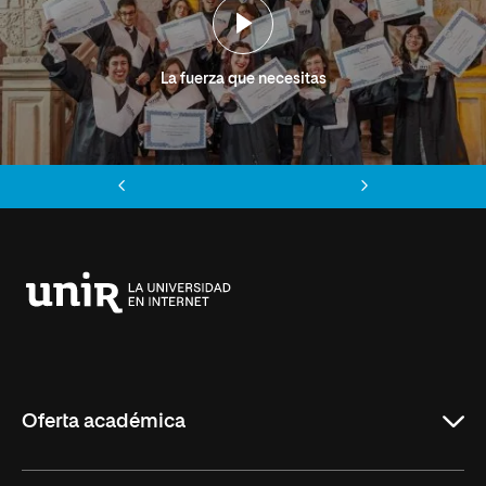
La fuerza que necesitas
Anterior
Siguiente
Universidad
Internacional
de
La
Rioja
Oferta académica
Grados