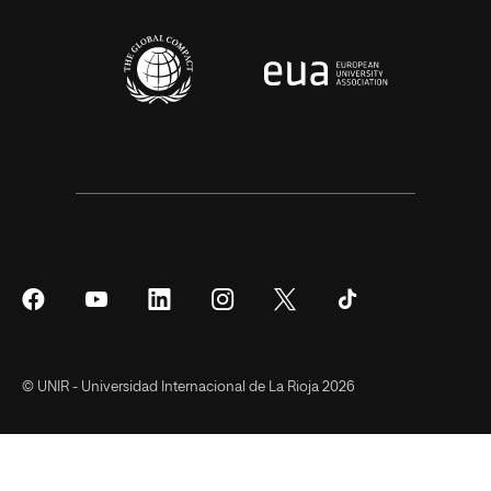
Síguenos
Síguenos
Síguenos
Síguenos
Síguenos
Síguenos
en
en
en
en
en
en
Facebook
YouTube
LinkedIn
Instagram
Twitter
Tiktok
© UNIR - Universidad Internacional de La Rioja 2026