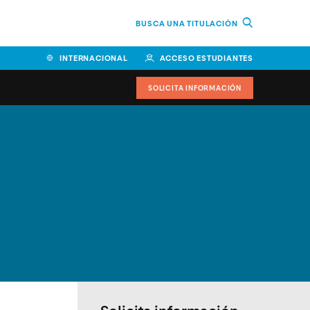
BUSCA UNA TITULACIÓN
INTERNACIONAL
ACCESO ESTUDIANTES
SOLICITA INFORMACIÓN
Facultad de Ciencias de la
Educación y Humanidades
Facultad de Ciencias de la
Salud
Facultad de Economía y
Empresa
Escuela Superior de Ingeniería
y Tecnología (ESIT)
Facultad de Derecho