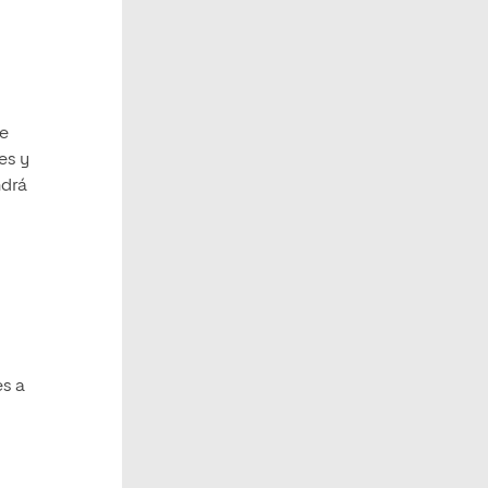
de
es y
ndrá
es a