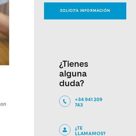
¿Tienes
alguna
duda?
+34 941 209
con
743
¿TE
LLAMAMOS?