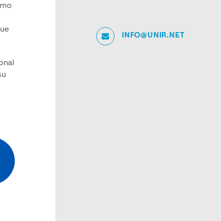
Como
que
INFO@UNIR.NET
ional
su