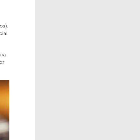
os).
cial
ara
or