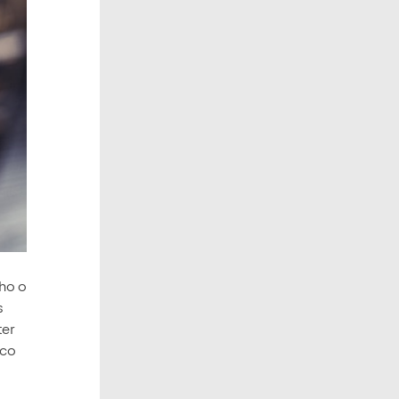
ho o
s
ter
ico