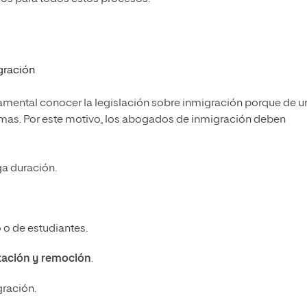
gración
damental conocer la legislación sobre inmigración porque de u
rmas. Por este motivo, los abogados de inmigración deben
ga duración.
 o de estudiantes.
tación y remoción
.
ración.