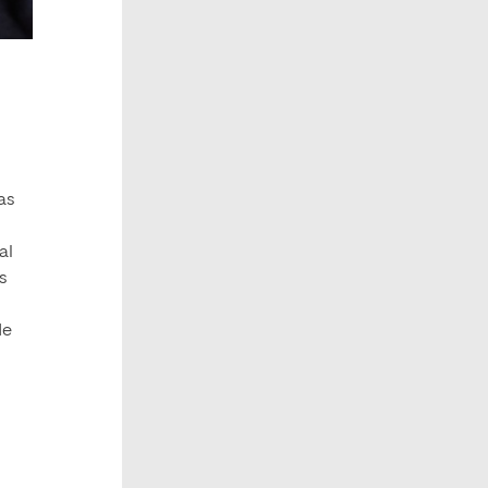
as
al
s
de