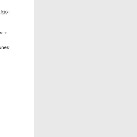
algo
ea o
ones