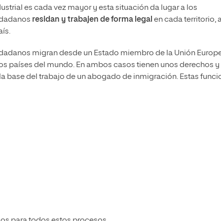
dustrial es cada vez mayor y esta situación da lugar a los
udadanos
residan y trabajen de forma legal
en cada territorio, 
aís.
ciudadanos migran desde un Estado miembro de la Unión Europ
tros países del mundo. En ambos casos tienen unos derechos y
la base del trabajo de un abogado de inmigración.
Estas funci
os para todos estos procesos.