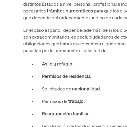
distintos Estados a nivel personal, profesional e in
necesarios
trámites burocráticos
para que los ci
que depende del ordenamiento jurídico de cada p
En el caso español, depende, además, de si los 
son extracomunitarios, es decir, ciudadanos de o
obligaciones que habrá que gestionar y que serán 
pasarían por la tramitación y solicitud de:
Asilo y refugio
.
Permisos de residencia
.
Solicitudes de
nacionalidad
.
Permisos de
trabajo.
Reagrupación familiar.
Legalización de los documentos necesari