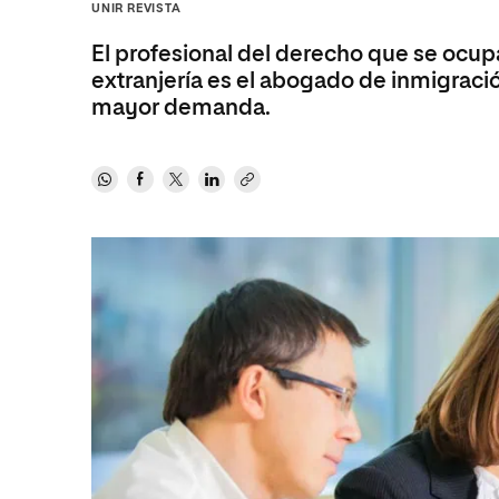
Diseño
Ingeniería y Tecnología
UNIR REVISTA
Ciencias P
Escuela de Humanidades
Ofici
Ciencias de la Salud
Diseño
Internacio
Inter
El profesional del derecho que se ocupa
Normas de Organización y
extranjería es el abogado de inmigraci
Ciencias Sociales
Ciencias de la Salud
Funcionamiento
mayor demanda.
Humanidades
Ciencias Sociales
Artes
Humanidades
Música
Artes
Música