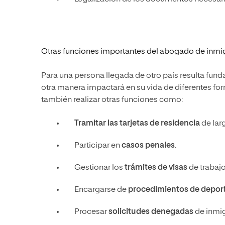
Otras funciones importantes del abogado de inmi
Para una persona llegada de otro país resulta fun
otra manera impactará en su vida de diferentes fo
también realizar otras funciones como:
Tramitar las tarjetas de residencia
de lar
Participar en
casos penales
.
Gestionar los
trámites de visas
de trabajo
Encargarse de
procedimientos de depor
Procesar
solicitudes denegadas
de inmig