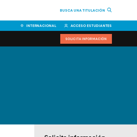
BUSCA UNA TITULACIÓN
INTERNACIONAL
ACCESO ESTUDIANTES
SOLICITA INFORMACIÓN
Facultad de Ciencias de la
Educación y Humanidades
Facultad de Ciencias de la
Salud
Facultad de Economía y
Empresa
Escuela Superior de Ingeniería
y Tecnología (ESIT)
Facultad de Derecho