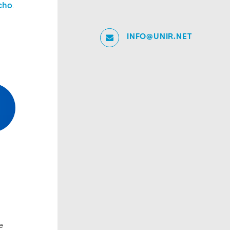
cho
.
INFO@UNIR.NET
e