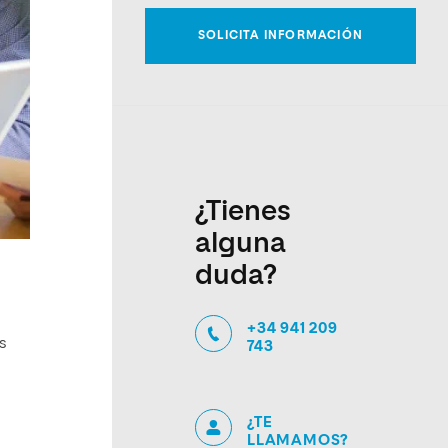
¿Tienes
alguna
duda?
+34 941 209
s
743
¿TE
LLAMAMOS?