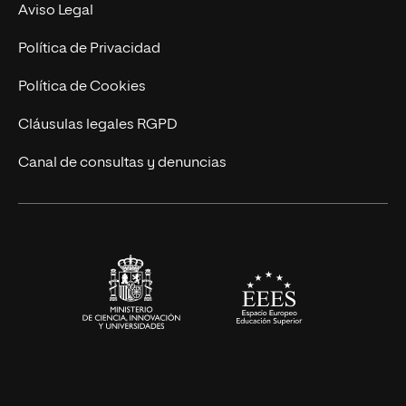
Experto Universitario
Nuestro Equipo
Aviso Legal
Postgrados
Trabaja en UNIR
Política de Privacidad
Cursos Universitarios
Actualidad
Política de Cookies
UNIR Revista
Cláusulas legales RGPD
Eventos
Canal de consultas y denuncias
Alianzas corporativas
Sala de prensa
Contacto