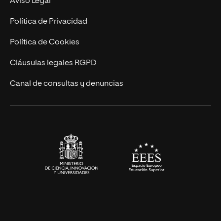
Aviso Legal
Postgrados
Trabaja en UNIR
Política de Privacidad
Cursos Universitarios
Actualidad
Política de Cookies
UNIR Revista
Cláusulas legales RGPD
Eventos
Canal de consultas y denuncias
Alianzas corporativas
Sala de prensa
Contacto