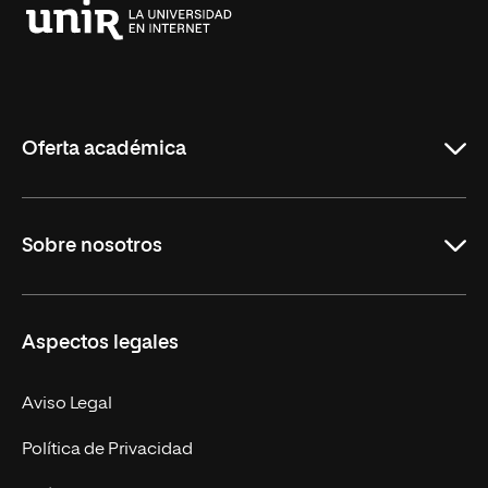
Universidad
Internacional
de
La
Rioja
Oferta académica
Grados
Sobre nosotros
Másteres Oficiales
Másteres Propios
Misión y Valores
Aspectos legales
Doctorados
Facultades
Experto Universitario
Nuestro Equipo
Aviso Legal
Postgrados
Trabaja en UNIR
Política de Privacidad
Cursos Universitarios