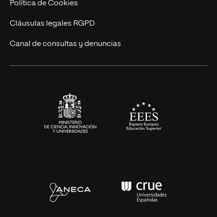
Actualidad
Política de Cookies
UNIR Revista
Cláusulas legales RGPD
Eventos
Canal de consultas y denuncias
Alianzas corporativas
Sala de prensa
Contacto