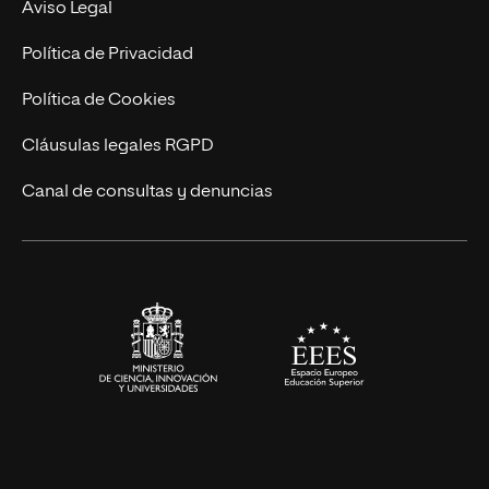
Nuestro Equipo
Aviso Legal
Postgrados
Trabaja en UNIR
Política de Privacidad
Cursos Universitarios
Actualidad
Política de Cookies
UNIR Revista
Cláusulas legales RGPD
Eventos
Canal de consultas y denuncias
Alianzas corporativas
Sala de prensa
Contacto