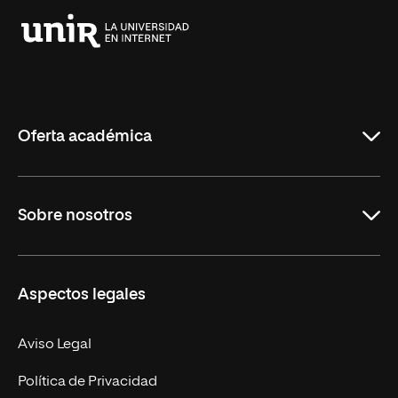
Universidad
Internacional
de
La
Rioja
Oferta académica
Grados
Sobre nosotros
Másteres Oficiales
Másteres Propios
Misión y Valores
Aspectos legales
Doctorados
Facultades
Experto Universitario
Nuestro Equipo
Aviso Legal
Postgrados
Trabaja en UNIR
Política de Privacidad