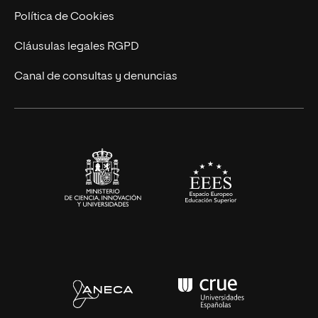
Cursos Universitarios
Actualidad
Política de Cookies
UNIR Revista
Cláusulas legales RGPD
Eventos
Canal de consultas y denuncias
Alianzas corporativas
Sala de prensa
Contacto