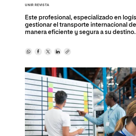
Diseño
Ingeniería y Tecnología
UNIR REVISTA
Ciencias P
Escuela de Humanidades
Ofici
Ciencias de la Salud
Diseño
Internacio
Inter
Este profesional, especializado en logí
Normas de Organización y
Ciencias Sociales
Ciencias de la Salud
Funcionamiento
gestionar el transporte internacional 
manera eficiente y segura a su destino.
Humanidades
Ciencias Sociales
Artes
Humanidades
Música
Artes
Música