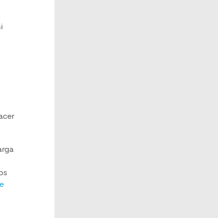
i
acer
arga
os
e