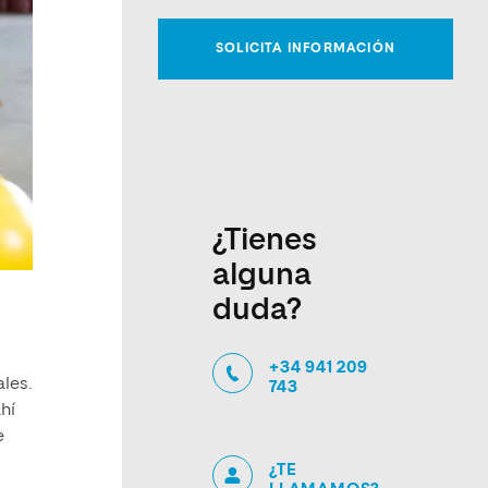
¿Tienes
alguna
duda?
+34 941 209
les.
743
hí
e
¿TE