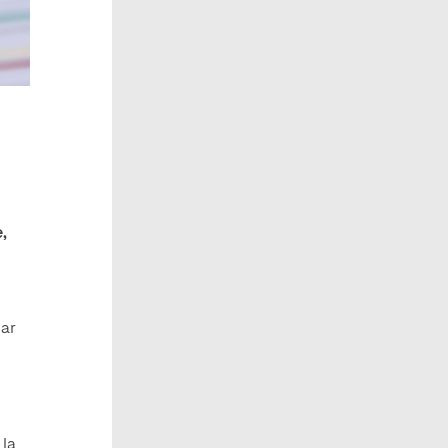
,
iar
 la