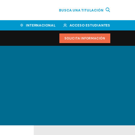
BUSCA UNA TITULACIÓN
INTERNACIONAL
ACCESO ESTUDIANTES
SOLICITA INFORMACIÓN
Facultad de Ciencias de la
Educación y Humanidades
Facultad de Ciencias de la
Salud
Facultad de Economía y
Empresa
Escuela Superior de Ingeniería
y Tecnología (ESIT)
Facultad de Derecho