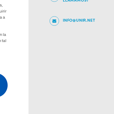
LLAMAMOS?
a,
irir
a a
INFO@UNIR.NET
n la
 tal