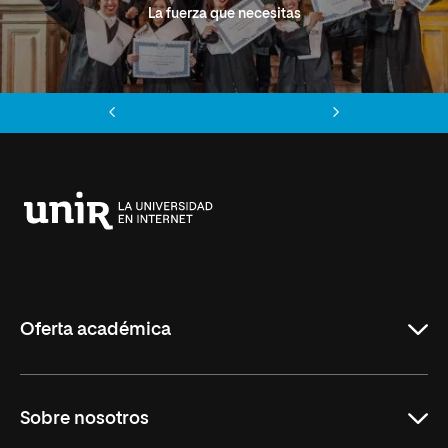
La fuerza que necesitas
Anterior
Siguiente
Universidad
Internacional
de
La
Rioja
Oferta académica
Grados
Sobre nosotros
Másteres Oficiales