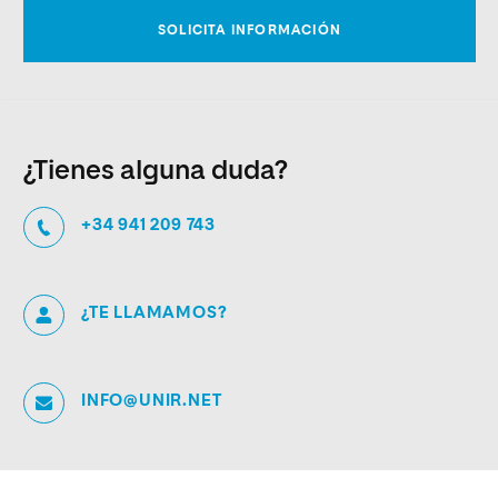
¿Tienes alguna duda?
+34 941 209 743
¿TE LLAMAMOS?
INFO@UNIR.NET