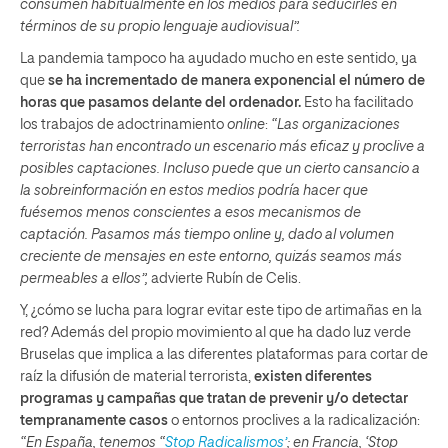
consumen habitualmente en los medios para seducirles en
términos de su propio lenguaje audiovisual”.
La pandemia tampoco ha ayudado mucho en este sentido, ya
que
se ha incrementado de manera exponencial el número de
horas que pasamos delante del ordenador.
Esto ha facilitado
los trabajos de adoctrinamiento
online
:
“Las organizaciones
terroristas han encontrado un escenario más eficaz y proclive a
posibles captaciones. Incluso puede que un cierto cansancio a
la sobreinformación en estos medios podría hacer que
fuésemos menos conscientes a esos mecanismos de
captación. Pasamos más tiempo online y, dado al volumen
creciente de mensajes en este entorno, quizás seamos más
permeables a ellos”,
advierte Rubín de Celis.
Y, ¿cómo se lucha para lograr evitar este tipo de artimañas en la
red? Además del propio movimiento al que ha dado luz verde
Bruselas que implica a las diferentes plataformas para cortar de
raíz la difusión de material terrorista,
existen diferentes
programas y campañas que tratan de prevenir y/o detectar
tempranamente casos
o entornos proclives a la radicalización:
“En España, tenemos “
Stop Radicalismos’
; en Francia, ‘
Stop