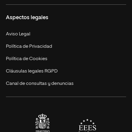
Másteres Propios
Misión y Valores
Aspectos legales
Doctorados
Facultades
Experto Universitario
Nuestro Equipo
Aviso Legal
Postgrados
Trabaja en UNIR
Política de Privacidad
Cursos Universitarios
Actualidad
Política de Cookies
UNIR Revista
Cláusulas legales RGPD
Eventos
Canal de consultas y denuncias
Alianzas corporativas
Sala de prensa
Contacto