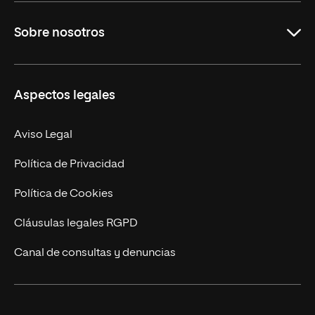
Grados
Sobre nosotros
Másteres Oficiales
Másteres Propios
Misión y Valores
Aspectos legales
Doctorados
Facultades
Experto Universitario
Nuestro Equipo
Aviso Legal
Postgrados
Trabaja en UNIR
Política de Privacidad
Cursos Universitarios
Actualidad
Política de Cookies
UNIR Revista
Cláusulas legales RGPD
Eventos
Canal de consultas y denuncias
Alianzas corporativas
Sala de prensa