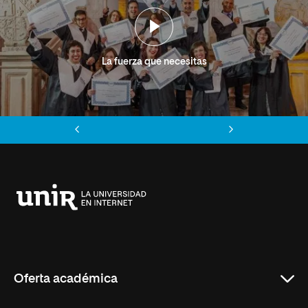
La fuerza que necesitas
Anterior
Siguiente
Universidad
Internacional
de
La
Rioja
Oferta académica