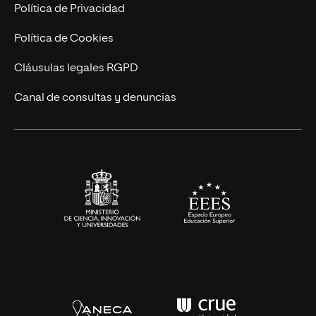
Postgrados
Trabaja en UNIR
Política de Privacidad
Cursos Universitarios
Actualidad
Política de Cookies
UNIR Revista
Cláusulas legales RGPD
Eventos
Canal de consultas y denuncias
Alianzas corporativas
Sala de prensa
Contacto