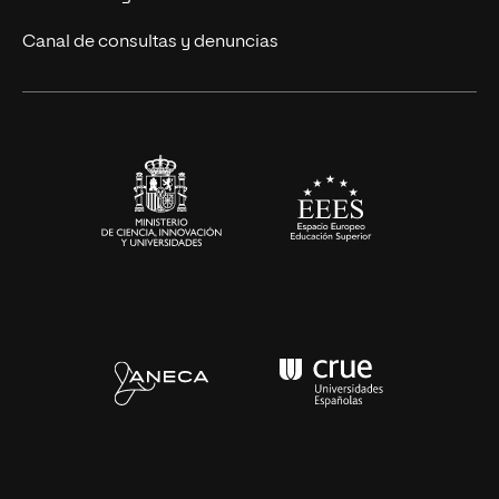
Eventos
Canal de consultas y denuncias
Alianzas corporativas
Sala de prensa
Contacto