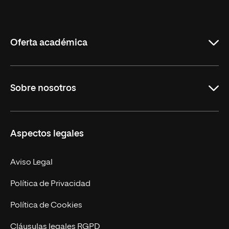
Internacional
de
La
Rioja
Oferta académica
Grados
Sobre nosotros
Másteres Oficiales
Másteres Propios
Misión y Valores
Aspectos legales
Doctorados
Facultades
Experto Universitario
Nuestro Equipo
Aviso Legal
Postgrados
Trabaja en UNIR
Política de Privacidad
Cursos Universitarios
Actualidad
Política de Cookies
UNIR Revista
Cláusulas legales RGPD