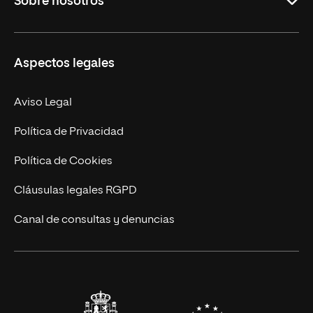
Sobre nosotros
Másteres Oficiales
Másteres Propios
Misión y Valores
Aspectos legales
Doctorados
Facultades
Experto Universitario
Nuestro Equipo
Aviso Legal
Postgrados
Trabaja en UNIR
Política de Privacidad
Cursos Universitarios
Actualidad
Política de Cookies
UNIR Revista
Cláusulas legales RGPD
Eventos
Canal de consultas y denuncias
Alianzas corporativas
Sala de prensa
Contacto