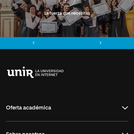
La fuerza que necesitas
Anterior
Siguiente
Universidad
Internacional
de
La
Rioja
Oferta académica
Grados