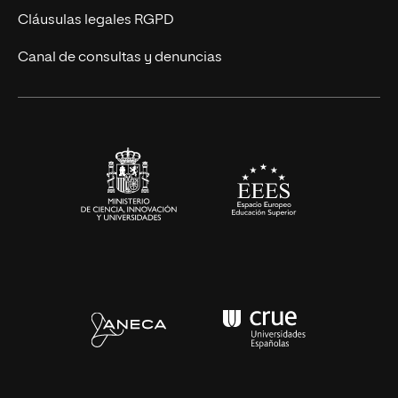
UNIR Revista
Cláusulas legales RGPD
Eventos
Canal de consultas y denuncias
Alianzas corporativas
Sala de prensa
Contacto