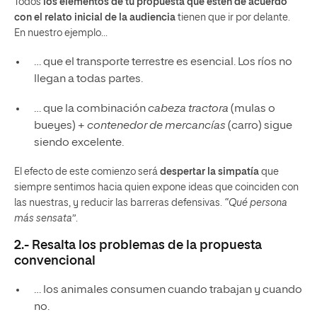
Todos
los elementos de tu propuesta que estén de acuerdo
con el relato inicial de la audiencia
tienen que ir por delante.
En nuestro ejemplo…
… que el transporte terrestre es esencial. Los ríos no
llegan a todas partes.
… que la combinación
cabeza tractora
(mulas o
bueyes) +
contenedor de mercancías
(carro) sigue
siendo excelente.
El efecto de este comienzo será
despertar la simpatía
que
siempre sentimos hacia quien expone ideas que coinciden con
las nuestras, y reducir las barreras defensivas.
“Qué persona
más sensata”
.
2.- Resalta los problemas de la propuesta
convencional
… los animales consumen cuando trabajan y cuando
no.