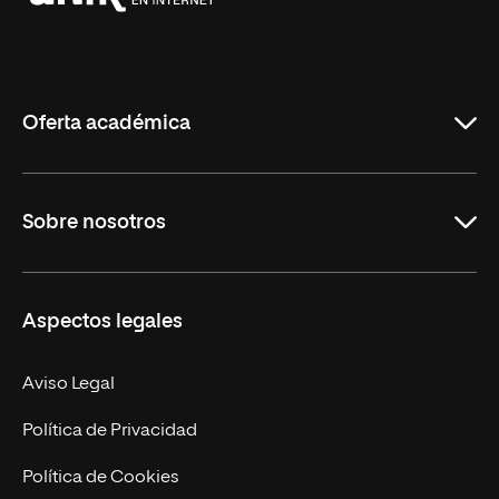
Universidad
Internacional
de
La
Rioja
Oferta académica
Grados
Sobre nosotros
Másteres Oficiales
Másteres Propios
Misión y Valores
Aspectos legales
Doctorados
Facultades
Experto Universitario
Nuestro Equipo
Aviso Legal
Postgrados
Trabaja en UNIR
Política de Privacidad
Cursos Universitarios
Actualidad
Política de Cookies