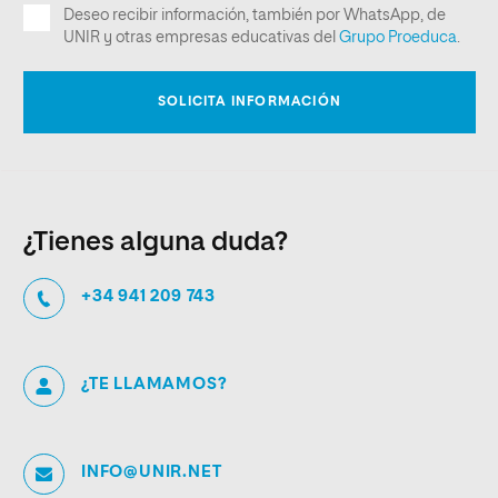
¿Tienes alguna duda?
+34 941 209 743
¿TE LLAMAMOS?
INFO@UNIR.NET