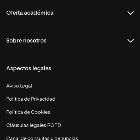
La
Rioja
Oferta académica
Grados
Sobre nosotros
Másteres Oficiales
Másteres Propios
Misión y Valores
Aspectos legales
Doctorados
Facultades
Experto Universitario
Nuestro Equipo
Aviso Legal
Postgrados
Trabaja en UNIR
Política de Privacidad
Cursos Universitarios
Actualidad
Política de Cookies
UNIR Revista
Cláusulas legales RGPD
Eventos
Canal de consultas y denuncias