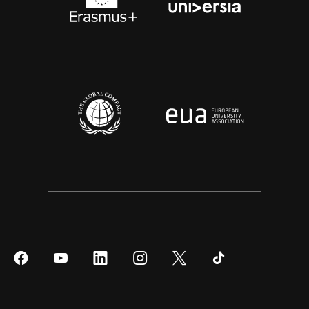
Síguenos
Síguenos
Síguenos
Síguenos
Síguenos
Síguenos
en
en
en
en
en
en
Facebook
YouTube
LinkedIn
Instagram
Twitter
Tiktok