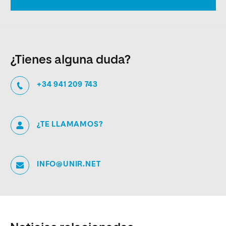
¿Tienes alguna duda?
+34 941 209 743
¿TE LLAMAMOS?
INFO@UNIR.NET