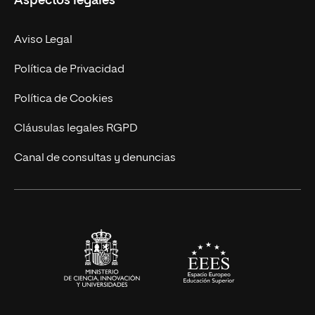
Aspectos legales
Doctorados
Facultades
Experto Universitario
Nuestro Equipo
Aviso Legal
Postgrados
Trabaja en UNIR
Política de Privacidad
Cursos Universitarios
Actualidad
Política de Cookies
UNIR Revista
Cláusulas legales RGPD
Eventos
Canal de consultas y denuncias
Alianzas corporativas
Sala de prensa
Contacto