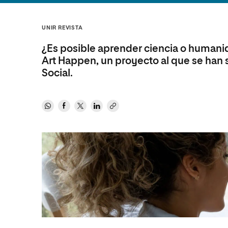
Diseño
Ingeniería y Tecnología
Ciencias P
Escuela de Humanidades
Ofici
Ciencias de la Salud
Diseño
Internacio
Inter
UNIR REVISTA
Normas de Organización y
Ciencias Sociales
Ciencias de la Salud
Funcionamiento
¿Es posible aprender ciencia o humanida
Humanidades
Ciencias Sociales
Art Happen, un proyecto al que se han
Social.
Artes
Humanidades
Música
Artes
Música