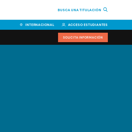
BUSCA UNA TITULACIÓN
INTERNACIONAL
ACCESO ESTUDIANTES
SOLICITA INFORMACIÓN
Facultad de Ciencias de la
Educación y Humanidades
Facultad de Ciencias de la
Salud
Facultad de Economía y
Empresa
Escuela Superior de Ingeniería
y Tecnología (ESIT)
Facultad de Derecho