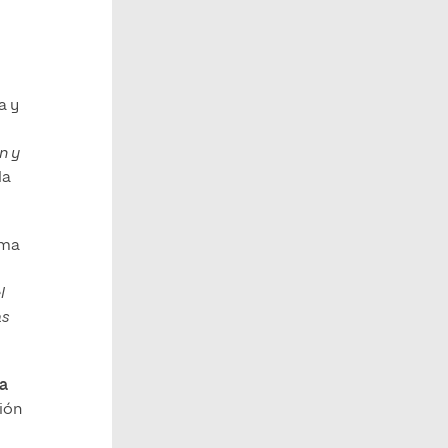
a y
n y
la
rma
l
as
la
ión