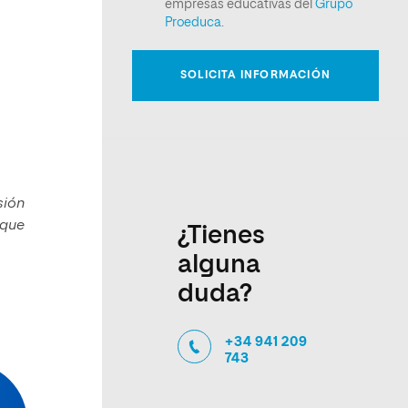
sión
 que
¿Tienes
alguna
duda?
+34 941 209
743