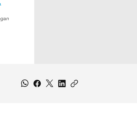
a
engan