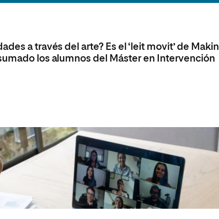
Máster Universitario en Psicopedagogía
olíticas y Relaciones
Acceso universitario para
na de Movilidad
nales
mayores
nacional
Máster Universitario en Atención Temprana y
Desarrollo Infantil
des a través del arte? Es el ‘leit movit’ de Maki
Máster Universitario en Enseñanza de Español
como Lengua Extranjera (ELE)
 sumado los alumnos del Máster en Intervención