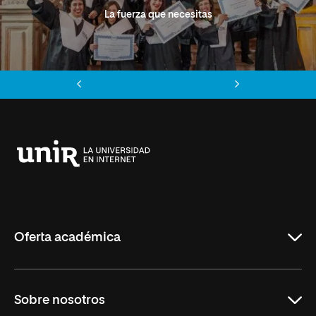
La fuerza que necesitas
Anterior
Siguiente
Universidad
Internacional
de
La
Rioja
Oferta académica
Grados
Sobre nosotros
Másteres Oficiales