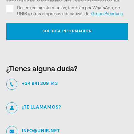
¿Tienes alguna duda?
+34 941 209 743
¿TE LLAMAMOS?
INFO@UNIR.NET