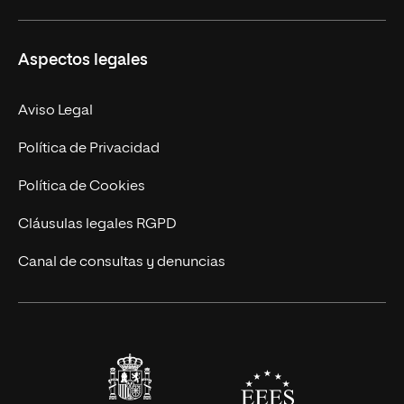
Másteres Propios
Misión y Valores
Aspectos legales
Doctorados
Facultades
Experto Universitario
Nuestro Equipo
Aviso Legal
Postgrados
Trabaja en UNIR
Política de Privacidad
Cursos Universitarios
Actualidad
Política de Cookies
UNIR Revista
Cláusulas legales RGPD
Eventos
Canal de consultas y denuncias
Alianzas corporativas
Sala de prensa
Contacto