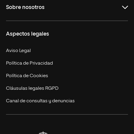
Sobre nosotros
Másteres Oficiales
Másteres Propios
Misión y Valores
Aspectos legales
Doctorados
Facultades
Experto Universitario
Nuestro Equipo
Aviso Legal
Postgrados
Trabaja en UNIR
Política de Privacidad
Cursos Universitarios
Actualidad
Política de Cookies
UNIR Revista
Cláusulas legales RGPD
Eventos
Canal de consultas y denuncias
Alianzas corporativas
Sala de prensa