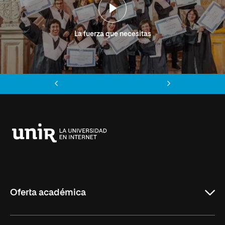
La fuerza que necesitas
Anterior
Siguiente
Universidad
Internacional
de
La
Rioja
Oferta académica
Grados