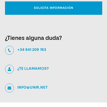
¿Tienes alguna duda?
+34 941 209 743
¿TE LLAMAMOS?
INFO@UNIR.NET