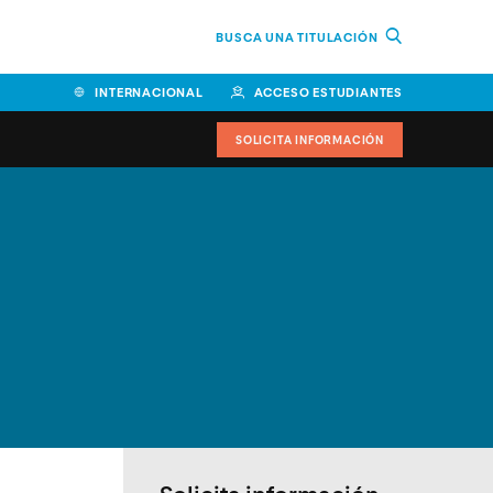
BUSCA UNA TITULACIÓN
INTERNACIONAL
ACCESO ESTUDIANTES
SOLICITA INFORMACIÓN
Facultad de Ciencias de la
Educación y Humanidades
Facultad de Ciencias de la
Salud
Facultad de Economía y
Empresa
Escuela Superior de Ingeniería
y Tecnología (ESIT)
Facultad de Derecho