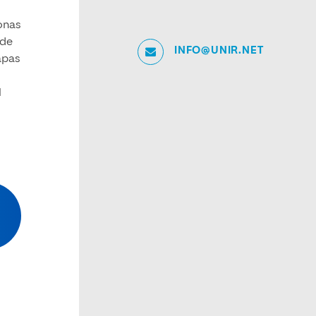
onas
 de
INFO@UNIR.NET
tapas
l