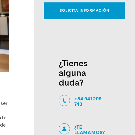
¿Tienes
alguna
duda?
+34 941 209
 ser
743
ud a
 de
¿TE
LLAMAMOS?