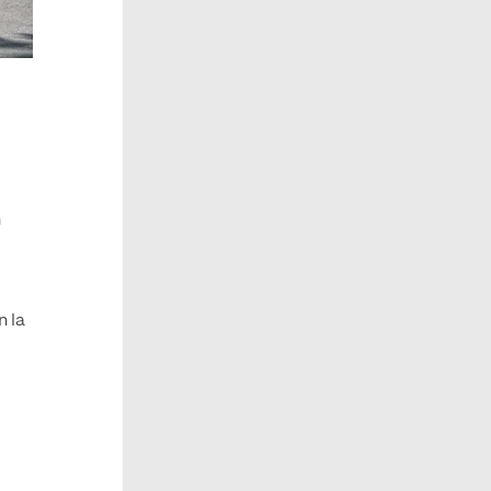
n
n la