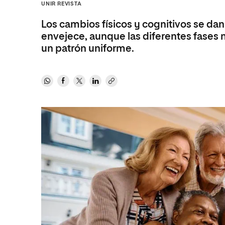
Diseño
Ingeniería y Tecnología
UNIR REVISTA
Ciencias P
Escuela de Humanidades
Ofici
Ciencias de la Salud
Diseño
Internacio
Inter
Los cambios físicos y cognitivos se da
Normas de Organización y
envejece, aunque las diferentes fases 
Ciencias Sociales
Ciencias de la Salud
Funcionamiento
un patrón uniforme.
Humanidades
Ciencias Sociales
Artes
Humanidades
Música
Artes
Música