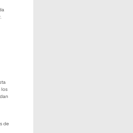
da
.
sta
 los
edan
as de