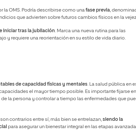
por la OMS. Podría describirse como una
fase previa
, denomina
dicios que advierten sobre futuros cambios físicos en la vejez
e iniciar tras la jubilación
. Marca una nueva rutina para las
jo y requiere una reorientación en su estilo de vida diario.
estables de capacidad físicas y mentales
. La salud pública en e
apacidades el mayor tiempo posible. Es importante fijarse en
o de la persona y controlar a tiempo las enfermedades que pu
on contrarios entre sí; más bien se entrelazan,
siendo la
ial
para asegurar un bienestar integral en las etapas avanzad