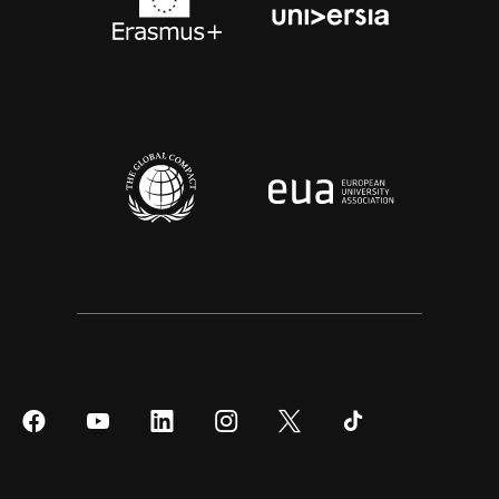
Síguenos
Síguenos
Síguenos
Síguenos
Síguenos
Síguenos
en
en
en
en
en
en
Facebook
YouTube
LinkedIn
Instagram
Twitter
Tiktok