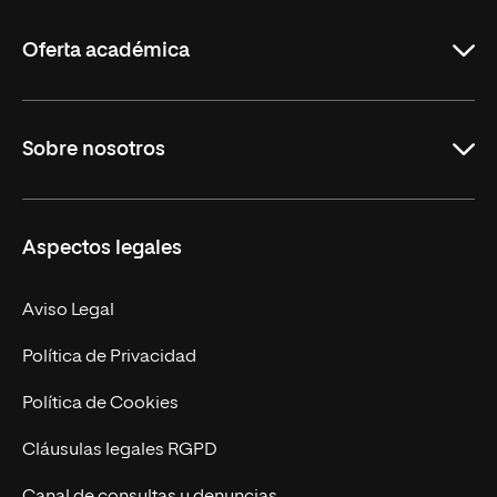
La
Rioja
Oferta académica
Grados
Sobre nosotros
Másteres Oficiales
Másteres Propios
Misión y Valores
Aspectos legales
Doctorados
Facultades
Experto Universitario
Nuestro Equipo
Aviso Legal
Postgrados
Trabaja en UNIR
Política de Privacidad
Cursos Universitarios
Actualidad
Política de Cookies
UNIR Revista
Cláusulas legales RGPD
Eventos