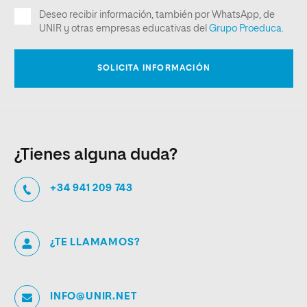
¿Tienes alguna duda?
+34 941 209 743
¿TE LLAMAMOS?
INFO@UNIR.NET