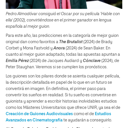
Pedro Almodóvar consiguió el Oscar por su película ‘Hable con
ella’ (2002), convirtiéndose en el primer ganador en lengua
española al mejor guion.
Para este año, las predicciones en la categoría de mejor guion
original dan como favoritos a
The Brutalist
(2024) de Brady
Corbet y Mona Fastvold y
Anora
(2024) de Sean Baker. En
cuanto al mejor guion adaptado, todas las apuestas apuntan a
Emilia Pérez
(2024) de Jacques Audiard y
Cónclave
(2024), de
Peter Staughan. Veremos si se cumplen los pronósticos.
Los guiones son los pilares donde se asienta cualquier película,
la descripción detallada en papel de lo que en un futuro se
convertirá en imagen. En definitiva, el primer paso para
convertir los sueños en realidad. Si tu sueño es convertirse en
guionista y aprender a escribir historias inolvidables estudios
como los Másteres Universitarios que ofrece UNIR, ya sea el de
Creación de Guiones Audiovisuales
como el de
Estudios
Avanzados en Cinematografía
te ayudarán a conseguirlo.