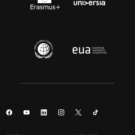
Síguenos
Síguenos
Síguenos
Síguenos
Síguenos
Síguenos
en
en
en
en
en
en
Facebook
YouTube
LinkedIn
Instagram
Twitter
Tiktok