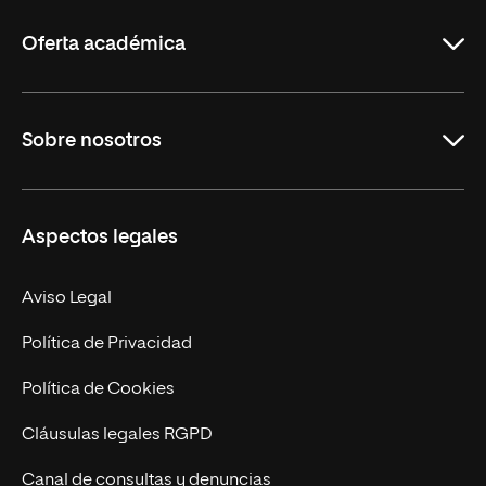
Rioja
Oferta académica
Grados
Sobre nosotros
Másteres Oficiales
Másteres Propios
Misión y Valores
Aspectos legales
Doctorados
Facultades
Experto Universitario
Nuestro Equipo
Aviso Legal
Postgrados
Trabaja en UNIR
Política de Privacidad
Cursos Universitarios
Actualidad
Política de Cookies
UNIR Revista
Cláusulas legales RGPD
Eventos
Canal de consultas y denuncias