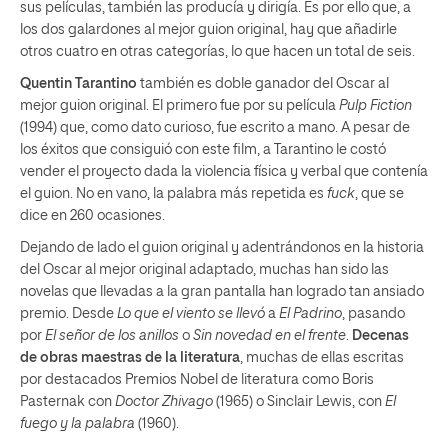
sus películas, también las producía y dirigía. Es por ello que, a
los dos galardones al mejor guion original, hay que añadirle
otros cuatro en otras categorías, lo que hacen un total de seis.
Quentin Tarantino
también es doble ganador del Oscar al
mejor guion original. El primero fue por su película
Pulp Fiction
(1994) que, como dato curioso, fue escrito a mano. A pesar de
los éxitos que consiguió con este film, a Tarantino le costó
vender el proyecto dada la violencia física y verbal que contenía
el guion. No en vano, la palabra más repetida es
fuck
, que se
dice en 260 ocasiones.
Dejando de lado el guion original y adentrándonos en la historia
del Oscar al mejor original adaptado, muchas han sido las
novelas que llevadas a la gran pantalla han logrado tan ansiado
premio. Desde
Lo que el viento se llevó
a
El Padrino
, pasando
por
El señor de los anillos
o
Sin novedad en el frente
.
Decenas
de obras maestras de la literatura
, muchas de ellas escritas
por destacados Premios Nobel de literatura como Boris
Pasternak con
Doctor Zhivago
(1965) o Sinclair Lewis, con
El
fuego y la palabra
(1960).