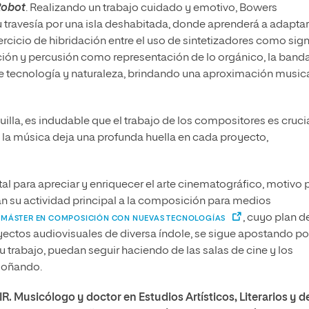
Robot
. Realizando un trabajo cuidado y emotivo, Bowers
 travesía por una isla deshabitada, donde aprenderá a adaptar
ejercicio de hibridación entre el uso de sintetizadores como sig
ación y percusión como representación de lo orgánico, la band
re tecnología y naturaleza, brindando una aproximación music
tuilla, es indudable que el trabajo de los compositores es cruci
ón, la música deja una profunda huella en cada proyecto,
l para apreciar y enriquecer el arte cinematográfico, motivo 
n su actividad principal a la composición para medios
l
, cuyo plan d
MÁSTER EN COMPOSICIÓN CON NUEVAS TECNOLOGÍAS
ctos audiovisuales de diversa índole, se sigue apostando por
trabajo, puedan seguir haciendo de las salas de cine y los
 soñando.
. Musicólogo y doctor en Estudios Artísticos, Literarios y de