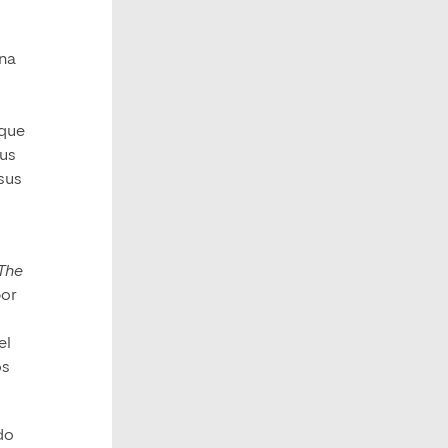
una
 que
sus
sus
The
por
el
os
ido