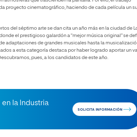
n atmósferas que trascienden la pantalla. Por ello, el trabajo
ada proyecto cinematográfico, haciendo de cada película un 
rtos del séptimo arte se dan cita un año más en la ciudad de L
 donde el prestigioso galardón a “mejor música original” se def
sde adaptaciones de grandes musicales hasta la musicalizació
nados a esta categoría destaca por haber logrado aportar un va
. Descubramos, pues, a los candidatos de este año.
en la Industria
SOLICITA INFORMACIÓN