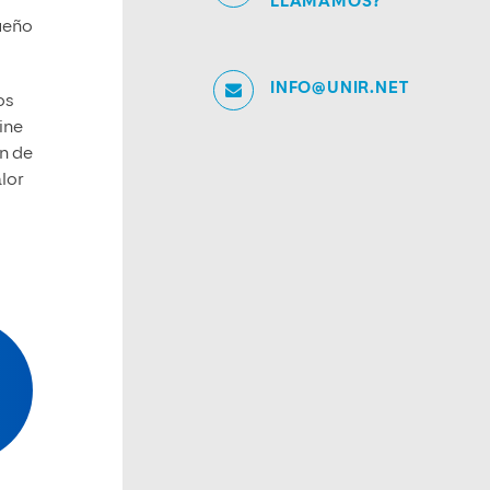
LLAMAMOS?
sueño
INFO@UNIR.NET
os
ine
n de
lor