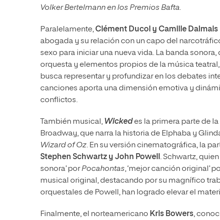
Volker Bertelmann en los Premios Bafta.
Paralelamente,
Clément Ducol y Camille Dalmais
abogada y su relación con un capo del narcotráfi
sexo para iniciar una nueva vida. La banda sonora, 
orquesta y elementos propios de la música teatral
busca representar y profundizar en los debates inte
canciones aporta una dimensión emotiva y dinámica
conflictos.
También musical,
Wicked
es la primera parte de l
Broadway, que narra la historia de Elphaba y Glinda
Wizard of Oz
. En su versión cinematográfica, la 
Stephen Schwartz y John Powell
. Schwartz, quie
sonora’ por
Pocahontas
, ‘mejor canción original’ p
musical original, destacando por su magnífico trab
orquestales de Powell, han logrado elevar el mater
Finalmente, el norteamericano
Kris Bowers
, conoc