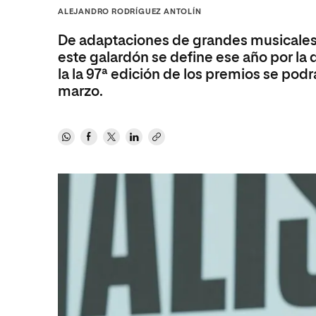
Diseño
Ingeniería y Tecnología
ALEJANDRO RODRÍGUEZ ANTOLÍN
Ciencias P
Escuela de Humanidades
Ofici
Ciencias de la Salud
Diseño
Internacio
Inter
De adaptaciones de grandes musicales a
Normas de Organización y
Ciencias Sociales
Ciencias de la Salud
Funcionamiento
este galardón se define ese año por la
la la 97ª edición de los premios se pod
Humanidades
Ciencias Sociales
marzo.
Artes
Humanidades
Música
Artes
Música