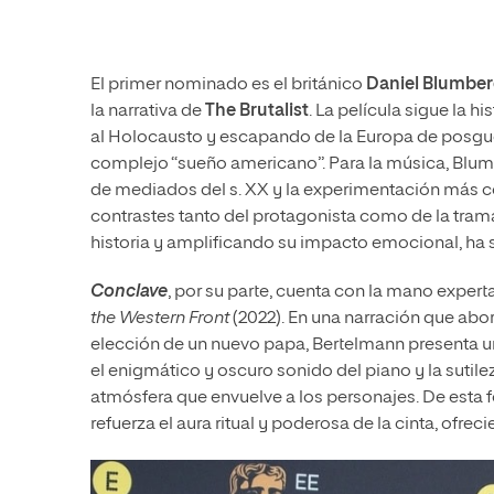
El primer nominado es el británico
Daniel Blumbe
la narrativa de
The Brutalist
. La película sigue la h
al Holocausto y escapando de la Europa de posgue
complejo “sueño americano”. Para la música, Blumb
de mediados del s. XX y la experimentación más c
contrastes tanto del protagonista como de la tra
historia y amplificando su impacto emocional, ha 
Conclave
, por su parte, cuenta con la mano expert
the Western Front
(2022). En una narración que abo
elección de un nuevo papa, Bertelmann presenta u
el enigmático y oscuro sonido del piano y la sutil
atmósfera que envuelve a los personajes. De esta 
refuerza el aura ritual y poderosa de la cinta, ofr