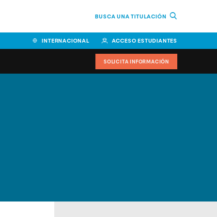
BUSCA UNA TITULACIÓN
INTERNACIONAL
ACCESO ESTUDIANTES
SOLICITA INFORMACIÓN
Facultad de Ciencias de la
Educación y Humanidades
Facultad de Ciencias de la
Salud
Facultad de Economía y
Empresa
Escuela Superior de Ingeniería
y Tecnología (ESIT)
Facultad de Derecho