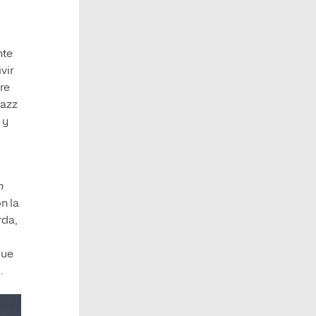
nte
vir
re
jazz
 y
n
n la
rda,
que
.