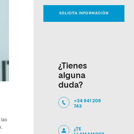
¿Tienes
alguna
duda?
+34 941 209
743
 las
,
¿TE