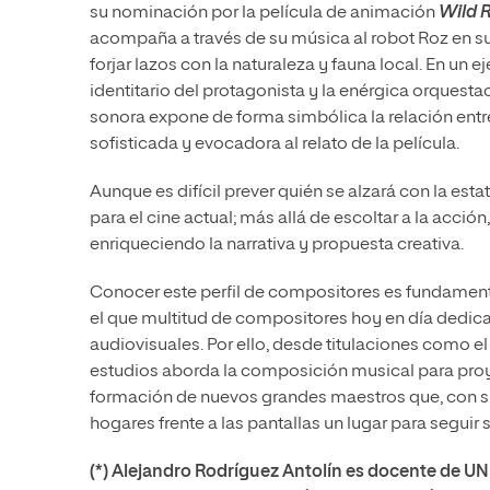
su nominación por la película de animación
Wild 
acompaña a través de su música al robot Roz en su
forjar lazos con la naturaleza y fauna local. En un 
identitario del protagonista y la enérgica orquest
sonora expone de forma simbólica la relación ent
sofisticada y evocadora al relato de la película.
Aunque es difícil prever quién se alzará con la esta
para el cine actual; más allá de escoltar a la acci
enriqueciendo la narrativa y propuesta creativa.
Conocer este perfil de compositores es fundamenta
el que multitud de compositores hoy en día dedica
audiovisuales. Por ello, desde titulaciones como e
estudios aborda la composición musical para proye
formación de nuevos grandes maestros que, con su 
hogares frente a las pantallas un lugar para seguir
(*)
Alejandro Rodríguez Antolín es docente de UNIR