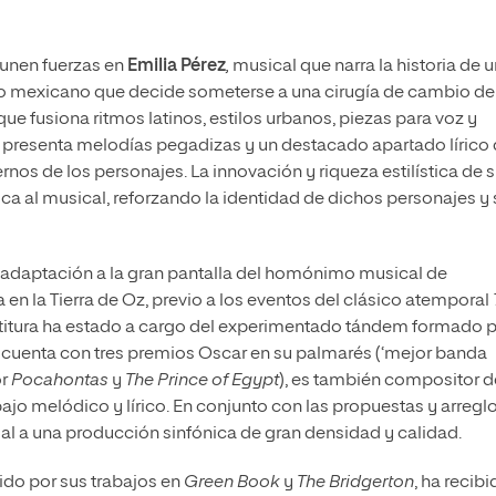
unen fuerzas en
Emilia Pérez
,
musical que narra la historia de 
co mexicano que decide someterse a una cirugía de cambio de
que fusiona ritmos latinos, estilos urbanos, piezas para voz y
, presenta melodías pegadizas y un destacado apartado lírico
rnos de los personajes. La innovación y riqueza estilística de 
 al musical, reforzando la identidad de dichos personajes y 
a adaptación a la gran pantalla del homónimo musical de
 en la Tierra de Oz, previo a los eventos del clásico atemporal
partitura ha estado a cargo del experimentado tándem formado 
n cuenta con tres premios Oscar en su palmarés (‘mejor banda
or
Pocahontas
y
The Prince of Egypt
), es también compositor d
ajo melódico y lírico. En conjunto con las propuestas y arregl
ial a una producción sinfónica de gran densidad y calidad.
ido por sus trabajos en
Green Book
y
The Bridgerton
, ha recib