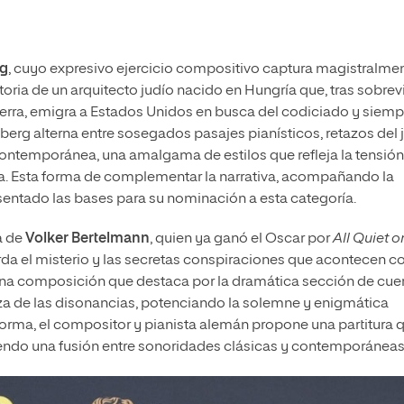
rg
, cuyo expresivo ejercicio compositivo captura magistralme
istoria de un arquitecto judío nacido en Hungría que, tras sobrevi
rra, emigra a Estados Unidos en busca del codiciado y siemp
erg alterna entre sosegados pasajes pianísticos, retazos del 
ontemporánea, una amalgama de estilos que refleja la tensión
ma. Esta forma de complementar la narrativa, acompañando la
sentado las bases para su nominación a esta categoría.
a de
Volker Bertelmann
, quien ya ganó el Oscar por
All Quiet o
rda el misterio y las secretas conspiraciones que acontecen co
na composición que destaca por la dramática sección de cue
eza de las disonancias, potenciando la solemne y enigmática
forma, el compositor y pianista alemán propone una partitura 
eciendo una fusión entre sonoridades clásicas y contemporáneas