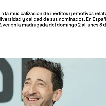
Máster Universitario en Psicopedagogía
olíticas y Relaciones
Acceso universitario para
na de Movilidad
nales
mayores
nacional
Máster Universitario en Atención Temprana y
 la musicalización de inéditos y emotivos relat
Desarrollo Infantil
 diversidad y calidad de sus nominados. En Españ
Máster Universitario en Enseñanza de Español
rá ver en la madrugada del domingo 2 al lunes 3 
como Lengua Extranjera (ELE)