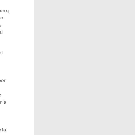
se y
no
a
al
al
por
e
 la
 la