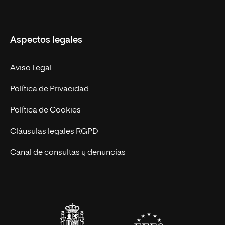
Másteres Propios
Misión y Valores
Aspectos legales
Doctorados
Facultades
Experto Universitario
Nuestro Equipo
Aviso Legal
Postgrados
Trabaja en UNIR
Política de Privacidad
Cursos Universitarios
Actualidad
Política de Cookies
UNIR Revista
Cláusulas legales RGPD
Eventos
Canal de consultas y denuncias
Alianzas corporativas
Sala de prensa
Contacto