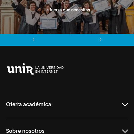
La fuerza que necesitas
Anterior
Siguiente
Universidad
Internacional
de
La
Rioja
Oferta académica
Grados
Sobre nosotros
Másteres Oficiales