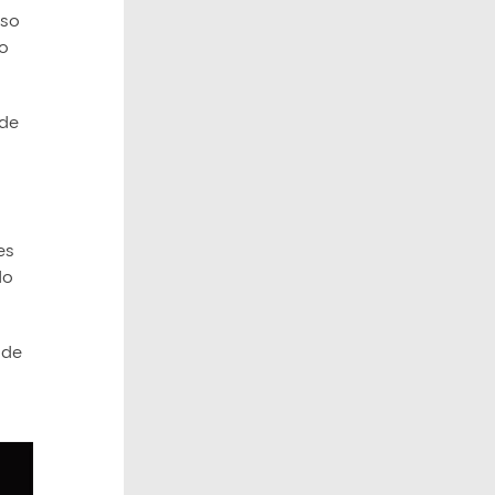
eso
jo
 de
es
do
 de