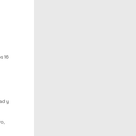
os 16
dad y
ro,