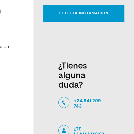
l
quien
¿Tienes
alguna
duda?
+34 941 209
743
¿TE