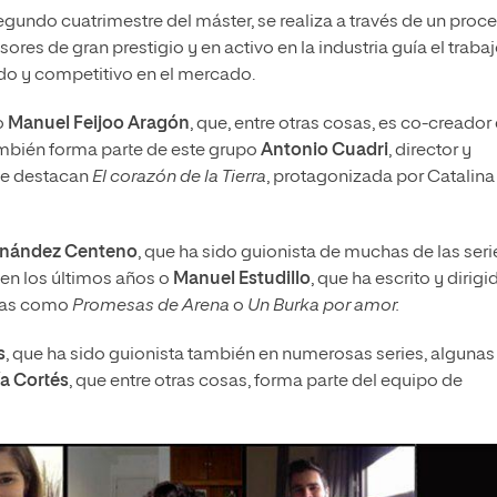
segundo cuatrimestre del máster, se realiza a través de un proc
sores de gran prestigio y en activo en la industria guía el traba
ido y competitivo en el mercado.
o
Manuel Feijoo Aragón
, que, entre otras cosas, es co-creador
 También forma parte de este grupo
Antonio Cuadri
, director y
ue destacan
El corazón de la Tierra
, protagonizada por Catalina
rnández Centeno
, que ha sido guionista de muchas de las seri
en los últimos años o
Manuel Estudillo
, que ha escrito y dirigi
idas como
Promesas de Arena
o
Un Burka por amor.
s
, que ha sido guionista también en numerosas series, algunas
a Cortés
, que entre otras cosas, forma parte del equipo de