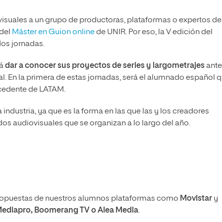
visuales a un grupo de productoras, plataformas o expertos de
 del
Máster en Guion online
de UNIR. Por eso, la V edición del
dos jornadas.
rá
dar a conocer sus proyectos de series y largometrajes
ante
al. En la primera de estas jornadas, será el alumnado español 
ocedente de LATAM.
 industria, ya que es la forma en las que las y los creadores
s audiovisuales que se organizan a lo largo del año.
 propuestas de nuestros alumnos plataformas como
Movistar
y
Mediapro, Boomerang TV o Alea Media
.