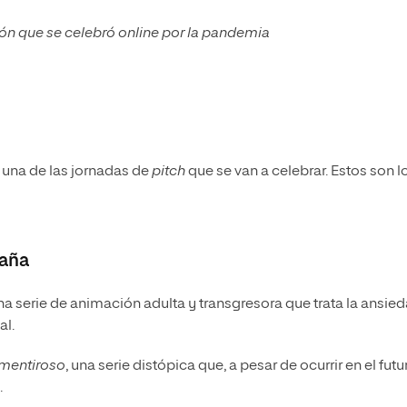
ión que se celebró online por la pandemia
una de las jornadas de
pitch
que se van a celebrar. Estos son l
paña
una serie de animación adulta y transgresora que trata la ansie
al.
 mentiroso
, una serie distópica que, a pesar de ocurrir en el futu
.