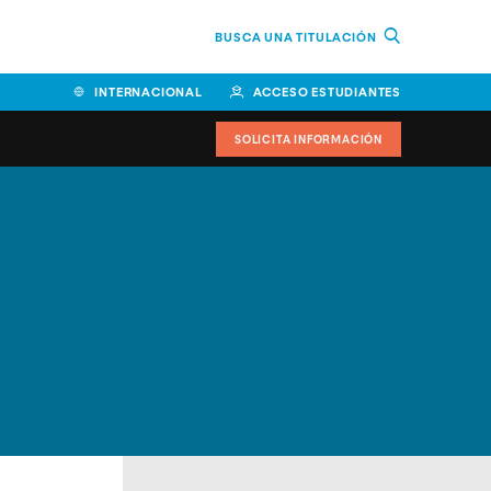
BUSCA UNA TITULACIÓN
INTERNACIONAL
ACCESO ESTUDIANTES
SOLICITA INFORMACIÓN
Facultad de Ciencias de la
Educación y Humanidades
Facultad de Ciencias de la
Salud
Facultad de Economía y
Empresa
Escuela Superior de Ingeniería
y Tecnología (ESIT)
Facultad de Derecho