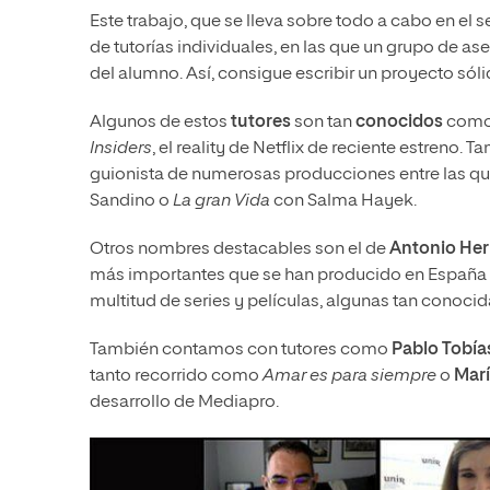
Este trabajo, que se lleva sobre todo a cabo en el 
de tutorías individuales, en las que un grupo de ase
del alumno. Así, consigue escribir un proyecto sól
Algunos de estos
tutores
son tan
conocidos
com
Insiders
, el reality de Netflix de reciente estreno.
guionista de numerosas producciones entre las q
Sandino o
La gran Vida
con Salma Hayek.
Otros nombres destacables son el de
Antonio He
más importantes que se han producido en España 
multitud de series y películas, algunas tan conoc
También contamos con tutores como
Pablo Tobía
tanto recorrido como
Amar es para siempre
o
Marí
desarrollo de Mediapro.