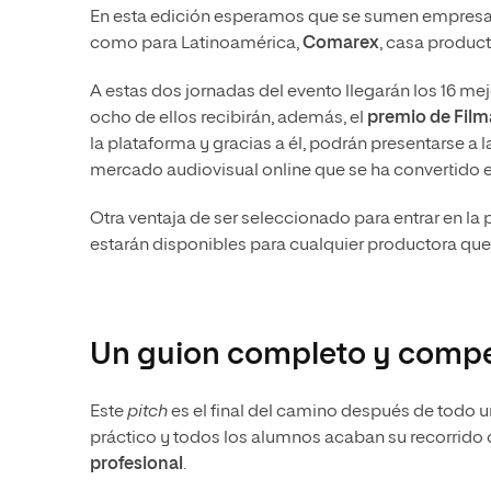
En esta edición esperamos que se sumen empre
como para Latinoamérica,
Comarex
, casa produc
A estas dos jornadas del evento llegarán los 16 m
ocho de ellos recibirán, además, el
premio de Film
la plataforma y gracias a él, podrán presentarse a
mercado audiovisual online que se ha convertido en
Otra ventaja de ser seleccionado para entrar en l
estarán disponibles para cualquier productora que l
Un guion completo y compe
Este
pitch
es el final del camino después de todo 
práctico y todos los alumnos acaban su recorrido
profesional
.