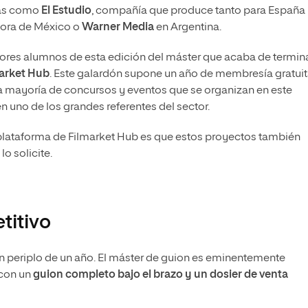
sas como
El Estudio
, compañía que produce tanto para España
tora de México o
Warner Media
en Argentina.
ejores alumnos de esta edición del máster que acaba de termina
arket Hub
. Este galardón supone un año de membresía gratuit
 la mayoría de concursos y eventos que se organizan en este
 uno de los grandes referentes del sector.
a plataforma de Filmarket Hub es que estos proyectos también
o solicite.
titivo
un periplo de un año. El máster de guion es eminentemente
 con un
guion completo bajo el brazo y un dosier de venta