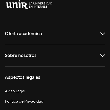
Universidad
Internacional
de
La
Rioja
Oferta académica
Grados
Sobre nosotros
Másteres Oficiales
Másteres Propios
Misión y Valores
Aspectos legales
Doctorados
Facultades
Experto Universitario
Nuestro Equipo
Aviso Legal
Postgrados
Trabaja en UNIR
Política de Privacidad
Cursos Universitarios