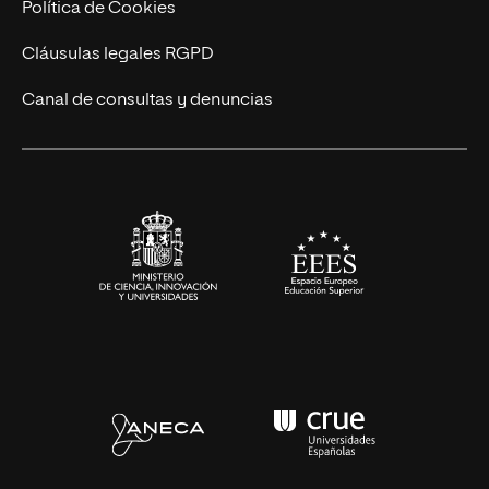
Actualidad
Política de Cookies
UNIR Revista
Cláusulas legales RGPD
Eventos
Canal de consultas y denuncias
Alianzas corporativas
Sala de prensa
Contacto