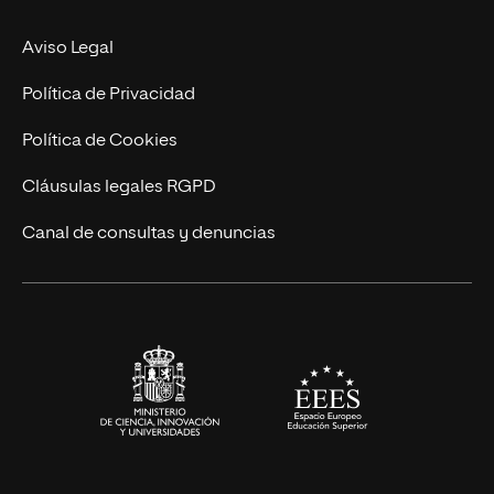
Experto Universitario
Nuestro Equipo
Aviso Legal
Postgrados
Trabaja en UNIR
Política de Privacidad
Cursos Universitarios
Actualidad
Política de Cookies
UNIR Revista
Cláusulas legales RGPD
Eventos
Canal de consultas y denuncias
Alianzas corporativas
Sala de prensa
Contacto