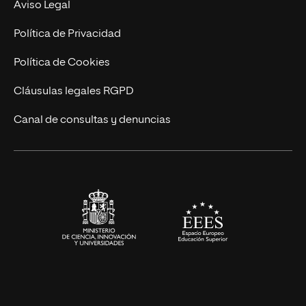
Nuestro Equipo
Aviso Legal
Postgrados
Trabaja en UNIR
Política de Privacidad
Cursos Universitarios
Actualidad
Política de Cookies
UNIR Revista
Cláusulas legales RGPD
Eventos
Canal de consultas y denuncias
Alianzas corporativas
Sala de prensa
Contacto