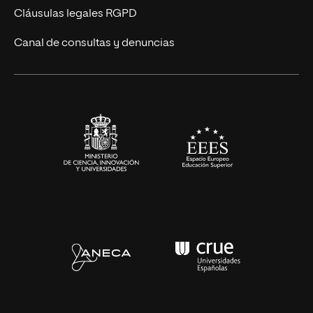
UNIR Revista
Cláusulas legales RGPD
Eventos
Canal de consultas y denuncias
Alianzas corporativas
Sala de prensa
Contacto