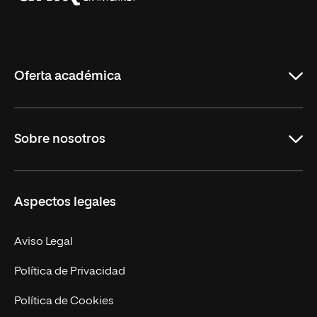
Universidad
Internacional
de
La
Rioja
Oferta académica
Grados
Sobre nosotros
Másteres Oficiales
Másteres Propios
Misión y Valores
Aspectos legales
Doctorados
Facultades
Experto Universitario
Nuestro Equipo
Aviso Legal
Postgrados
Trabaja en UNIR
Política de Privacidad
Cursos Universitarios
Actualidad
Política de Cookies