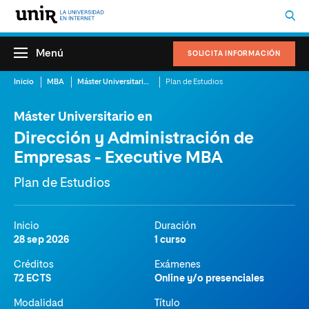
Menú
SOLICITA INFORMACIÓN
Inicio
MBA
Máster Universitario en Dirección y Administración de Empresas – Executive MBA
Plan de Estudios
Máster Universitario en
Dirección y Administración de
Empresas - Executive MBA
Plan de Estudios
Inicio
Duración
28 sep 2026
1 curso
Créditos
Exámenes
72 ECTS
Online y/o presenciales
Modalidad
Título