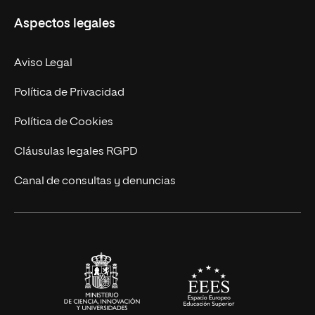
Misión y Valores
Aspectos legales
Doctorados
Facultades
Experto Universitario
Nuestro Equipo
Aviso Legal
Postgrados
Trabaja en UNIR
Política de Privacidad
Cursos Universitarios
Actualidad
Política de Cookies
UNIR Revista
Cláusulas legales RGPD
Eventos
Canal de consultas y denuncias
Alianzas corporativas
Sala de prensa
Contacto