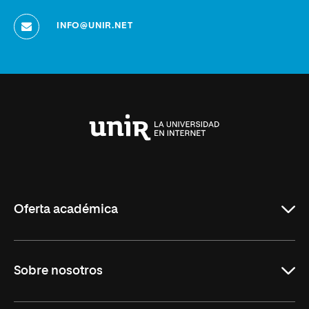
INFO@UNIR.NET
Universidad
Internacional
de
La
Rioja
Oferta académica
Grados
Sobre nosotros
Másteres Oficiales
Másteres Propios