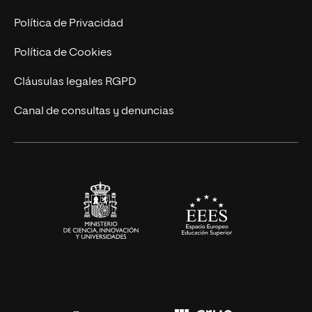
Postgrados
Trabaja en UNIR
Política de Privacidad
Cursos Universitarios
Actualidad
Política de Cookies
UNIR Revista
Cláusulas legales RGPD
Eventos
Canal de consultas y denuncias
Alianzas corporativas
Sala de prensa
Contacto