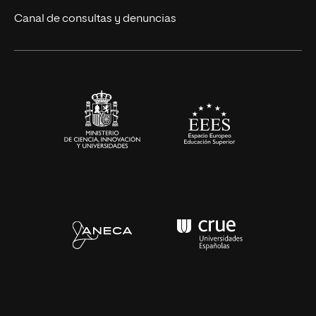
Eventos
Canal de consultas y denuncias
Alianzas corporativas
Sala de prensa
Contacto