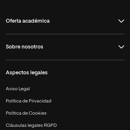
Internacional
de
La
Rioja
Oferta académica
Grados
Sobre nosotros
Másteres Oficiales
Másteres Propios
Misión y Valores
Aspectos legales
Doctorados
Facultades
Experto Universitario
Nuestro Equipo
Aviso Legal
Postgrados
Trabaja en UNIR
Política de Privacidad
Cursos Universitarios
Actualidad
Política de Cookies
UNIR Revista
Cláusulas legales RGPD