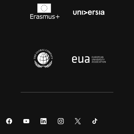
Síguenos
Síguenos
Síguenos
Síguenos
Síguenos
Síguenos
en
en
en
en
en
en
Facebook
YouTube
LinkedIn
Instagram
Twitter
Tiktok