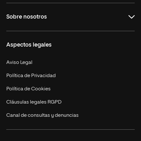
Grados
Sobre nosotros
Másteres Oficiales
Másteres Propios
Misión y Valores
Aspectos legales
Doctorados
Facultades
Experto Universitario
Nuestro Equipo
Aviso Legal
Postgrados
Trabaja en UNIR
Política de Privacidad
Cursos Universitarios
Actualidad
Política de Cookies
UNIR Revista
Cláusulas legales RGPD
Eventos
Canal de consultas y denuncias
Alianzas corporativas
Sala de prensa