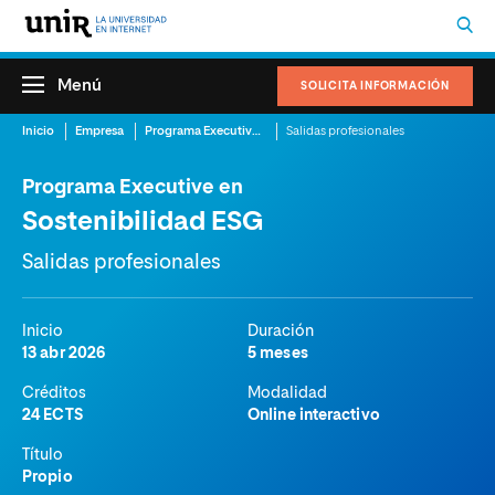
Menú
SOLICITA INFORMACIÓN
Inicio
Empresa
Programa Executive en Sostenibilidad ESG
Salidas profesionales
Programa Executive en
Sostenibilidad ESG
Salidas profesionales
Inicio
Duración
13 abr 2026
5 meses
Créditos
Modalidad
24 ECTS
Online interactivo
Título
Propio