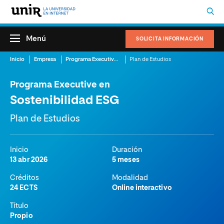
Menú
SOLICITA INFORMACIÓN
Inicio
Empresa
Programa Executive en Sostenibilidad ESG
Plan de Estudios
Programa Executive en
Sostenibilidad ESG
Plan de Estudios
Inicio
Duración
13 abr 2026
5 meses
Créditos
Modalidad
24 ECTS
Online interactivo
Título
Propio