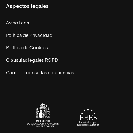
Aspectos legales
Doctorados
Facultades
Experto Universitario
Nuestro Equipo
Aviso Legal
Postgrados
Trabaja en UNIR
Política de Privacidad
Cursos Universitarios
Actualidad
Política de Cookies
UNIR Revista
Cláusulas legales RGPD
Eventos
Canal de consultas y denuncias
Alianzas corporativas
Sala de prensa
Contacto