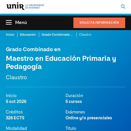
Menú
SOLICITA INFORMACIÓN
Inicio
Educación
Grado Combinado en Maestro en Educación Primaria y Pedagogía
Claustro
Grado Combinado en
Maestro en Educación Primaria y
Pedagogía
Claustro
Inicio
Duración
5 oct 2026
5 cursos
Créditos
Exámenes
326 ECTS
Online y/o presenciales
Modalidad
Título