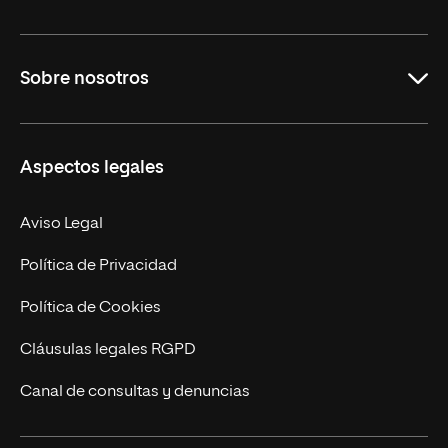
Grados
Sobre nosotros
Másteres Oficiales
Másteres Propios
Misión y Valores
Aspectos legales
Doctorados
Facultades
Experto Universitario
Nuestro Equipo
Aviso Legal
Postgrados
Trabaja en UNIR
Política de Privacidad
Cursos Universitarios
Actualidad
Política de Cookies
UNIR Revista
Cláusulas legales RGPD
Eventos
Canal de consultas y denuncias
Alianzas corporativas