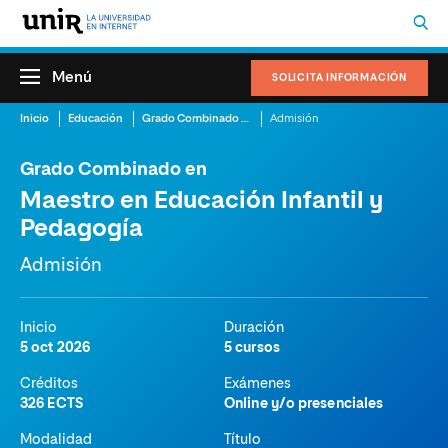
Menú
SOLICITA INFORMACIÓN
Inicio
Educación
Grado Combinado en Maestro en Educación Infantil y Pedagogía
Admisión
Grado Combinado en
Maestro en Educación Infantil y
Pedagogía
Admisión
Inicio
Duración
5 oct 2026
5 cursos
Créditos
Exámenes
326 ECTS
Online y/o presenciales
Modalidad
Título