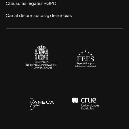
UNIR Revista
Cláusulas legales RGPD
Eventos
Canal de consultas y denuncias
Alianzas corporativas
Sala de prensa
Contacto