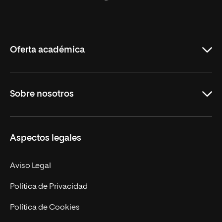
Universidad
Internacional
de
La
Rioja
Oferta académica
Grados
Sobre nosotros
Másteres Oficiales
Másteres Propios
Misión y Valores
Aspectos legales
Doctorados
Facultades
Experto Universitario
Nuestro Equipo
Aviso Legal
Postgrados
Trabaja en UNIR
Política de Privacidad
Cursos Universitarios
Actualidad
Política de Cookies