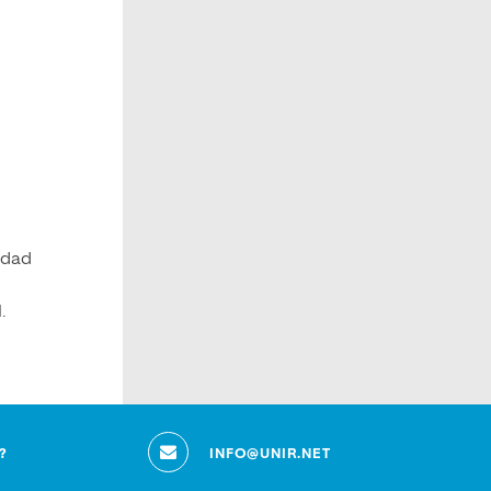
idad
.
?
INFO@UNIR.NET