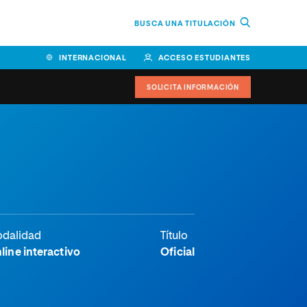
BUSCA UNA TITULACIÓN
INTERNACIONAL
ACCESO ESTUDIANTES
SOLICITA INFORMACIÓN
Facultad de Ciencias de la
Educación y Humanidades
Facultad de Ciencias de la
Salud
Facultad de Economía y
dalidad
Título
Empresa
line interactivo
Oficial
Escuela Superior de Ingeniería
y Tecnología (ESIT)
Facultad de Derecho