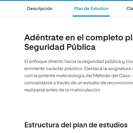
Diseño
Ingeniería y Tecnología
Ciencias P
Escuela de Humanidades
Ofici
Descripción
Plan de Estudios
Cla
Ciencias de la Salud
Diseño
Internacio
Inter
Normas de Organización y
Ciencias Sociales
Ciencias de la Salud
Funcionamiento
Humanidades
Ciencias Sociales
Adéntrate en el completo pl
Artes
Humanidades
Seguridad Pública
Música
Artes
El enfoque directo hacia la seguridad pública y ci
Música
eminente carácter práctico. Destaca la asignatura d
con la potente metodología del Método del Caso. 
convalidarse a través de un estudio de reconocimi
realizarse antes de la matriculación.
Estructura del plan de estudios