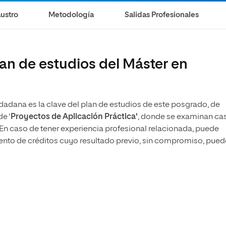
olíticas y Relaciones
Acceso universitario para
na de Movilidad
ustro
Metodología
Salidas Profesionales
nales
mayores
nacional
an de estudios del Máster en
udadana es la clave del plan de estudios de este posgrado, de
e '
Proyectos de Aplicación Práctica'
, donde se examinan ca
En caso de tener experiencia profesional relacionada, puede
ento de créditos cuyo resultado previo, sin compromiso, pued