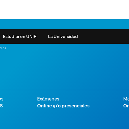
Estudiar en UNIR
La Universidad
udios
ntas frecuentes
Órganos de Gobierno
Derecho
Cómo matricularse
Investigación
e la Salud
nocimiento de créditos
Vicerrectorados
Ciencias de la Seguridad
Becas universitarias y tasas
Plan Estratégico
ros de Exámenes
Consejo Social de UNIR
Ciencias Sociales
Requisitos de acceso a la
Sistema de Calidad
Universidad
cio de Orientación
Claustro
Artes
Futuros de la Educación
os
Exámenes
Mo
émica (SOA)
Formación bonificada
Superior
S
Online y/o presenciales
On
 y Comunicación
Nuestros Estudiantes
Humanidades
cio de Atención a las
 y Tecnología
Sala de prensa
Música
sidades Especiales
Idiomas
cio de Solicitudes