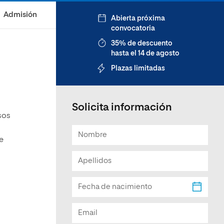
Facultad de Artes y Ciencias
Admisión
Abierta próxima
Sociales
convocatoria
Escuela de Doctorado
35% de descuento
hasta el 14 de agosto
Plazas limitadas
Solicita información
sos
e