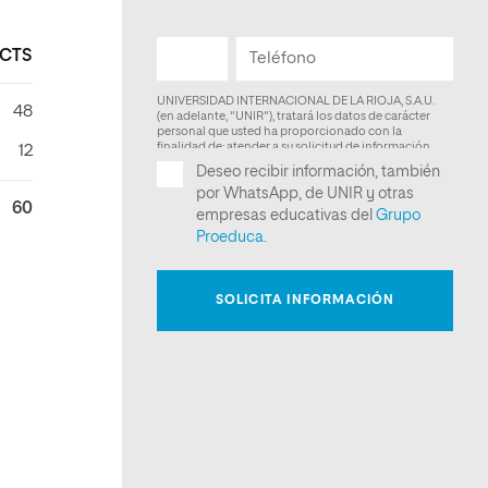
CTS
48
12
60