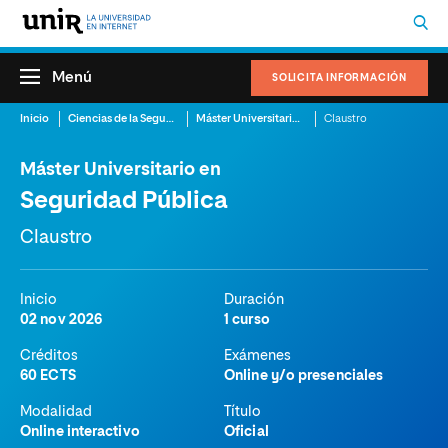
Menú
SOLICITA INFORMACIÓN
Inicio
Ciencias de la Seguridad
Máster Universitario en Seguridad Pública
Claustro
Máster Universitario en
Seguridad Pública
Claustro
Inicio
Duración
02 nov 2026
1 curso
Créditos
Exámenes
60 ECTS
Online y/o presenciales
Modalidad
Título
Online interactivo
Oficial