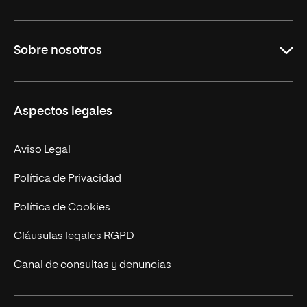
Grados
Sobre nosotros
Másteres Oficiales
Másteres Propios
Misión y Valores
Aspectos legales
Doctorados
Facultades
Experto Universitario
Nuestro Equipo
Aviso Legal
Postgrados
Trabaja en UNIR
Política de Privacidad
Cursos Universitarios
Actualidad
Política de Cookies
UNIR Revista
Cláusulas legales RGPD
Eventos
Canal de consultas y denuncias
Alianzas corporativas