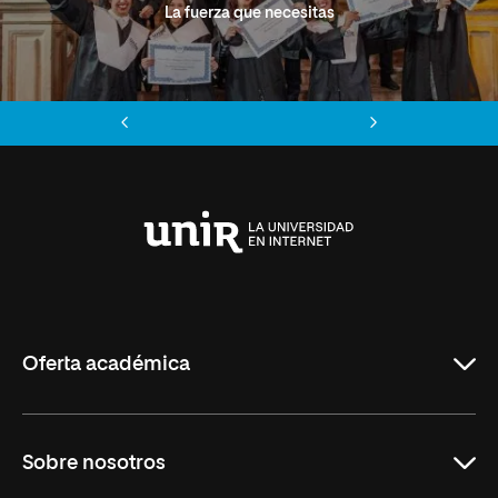
La fuerza que necesitas
Anterior
Siguiente
Universidad
Internacional
de
La
Rioja
Oferta académica
Grados
Sobre nosotros
Másteres Oficiales