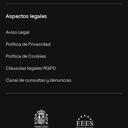
Másteres Propios
Misión y Valores
Aspectos legales
Doctorados
Facultades
Experto Universitario
Nuestro Equipo
Aviso Legal
Postgrados
Trabaja en UNIR
Política de Privacidad
Cursos Universitarios
Actualidad
Política de Cookies
UNIR Revista
Cláusulas legales RGPD
Eventos
Canal de consultas y denuncias
Alianzas corporativas
Sala de prensa
Contacto