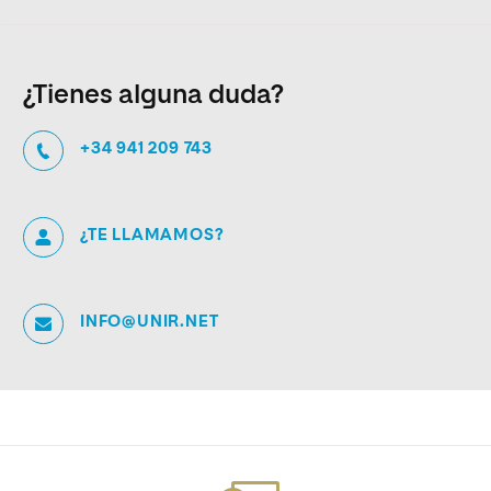
¿Tienes alguna duda?
+34 941 209 743
¿TE LLAMAMOS?
INFO@UNIR.NET