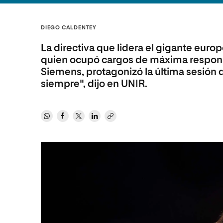
Diseño
Ingeniería y Tecnología
Ciencias P
Escuela de Humanidades
Ofici
Ciencias de la Salud
Diseño
Internacio
Inter
DIEGO CALDENTEY
Normas de Organización y
Ciencias Sociales
Ciencias de la Salud
Funcionamiento
La directiva que lidera el gigante euro
Humanidades
Ciencias Sociales
quien ocupó cargos de máxima respons
Siemens, protagonizó la última sesión d
Artes
Humanidades
siempre", dijo en UNIR.
Música
Artes
Música