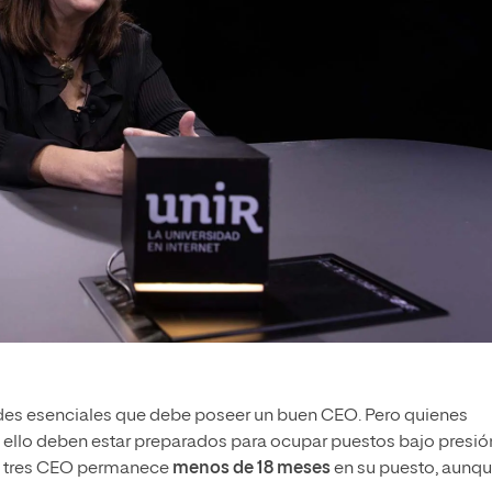
dades esenciales que debe poseer un buen CEO. Pero quienes
 ello deben estar preparados para ocupar puestos bajo presió
a tres CEO permanece
menos de 18 meses
en su puesto, aunq