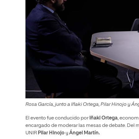
Rosa García, junto a Iñaki Ortega, Pilar Hinojo y Án
El evento fue conducido por
Iñaki Ortega
, economi
encargado de moderar las mesas de debate. Del m
UNIR
Pilar Hinojo
y
Ángel Martín.