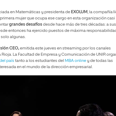
nciada en Matemáticas y presidenta de
EXOLUM
, la compañía l
a primera mujer que ocupa ese cargo en esta organización casi
rontar
grandes desafíos
desde hace más de tres décadas: a sus
sde entonces ha ejercido puestos de máxima responsabilida
r solo algunas.
isión CEO,
emitida este jueves en streaming por los canales
La Rioja. La Facultad de Empresa y Comunicación de UNIR orga
del país
tanto a los estudiantes del
MBA online
y de todas las
teresada en el mundo de la dirección empresarial.