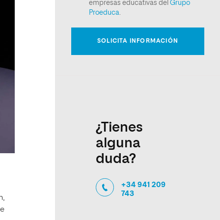
¿Tienes
alguna
duda?
+34 941 209
743
n,
ue