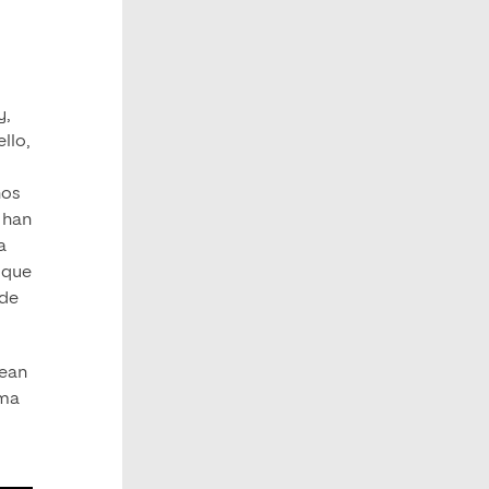
y,
llo,
hos
 han
a
que
 de
sean
ima