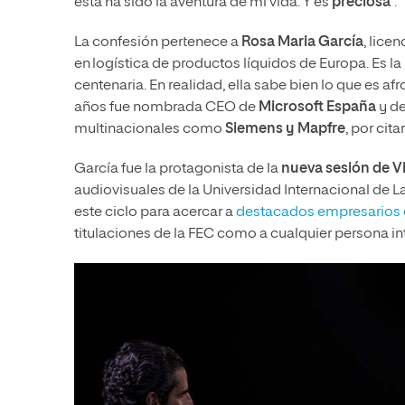
esta ha sido la aventura de mi vida. Y es
preciosa
”.
La confesión pertenece a
Rosa Maria García
, lice
en logística de productos líquidos de Europa. Es l
centenaria. En realidad, ella sabe bien lo que es af
años fue nombrada CEO de
Microsoft España
y de
multinacionales como
Siemens y Mapfre
, por cita
García fue la protagonista de la
nueva sesión de V
audiovisuales de la Universidad Internacional de 
este ciclo para acercar a
destacados empresarios 
titulaciones de la FEC como a cualquier persona in