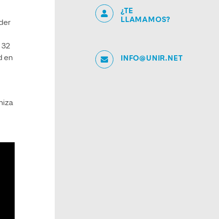
¿TE
LLAMAMOS?
íder
 32
d en
INFO@UNIR.NET
niza