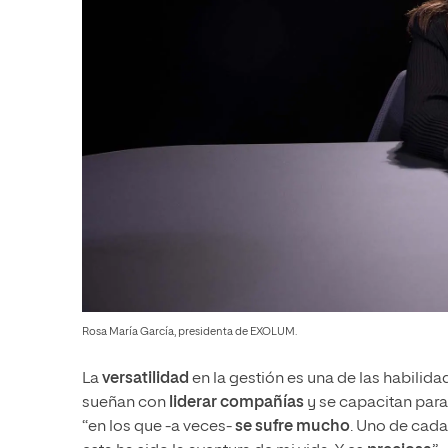
Rosa María García, presidenta de EXOLUM.
La
versatilidad
en la gestión es una de las habili
sueñan con
liderar compañías
y se capacitan para
“en los que -a veces-
se sufre mucho
. Uno de cad