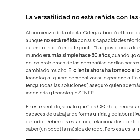
La versatilidad no está reñida con la
Al comienzo de la charla, Ortega abordó el tema de 
aunque
no está reñida
con sus capacidades técnicas
quien coincidió en este punto: “Las posiciones dir
mundo
era más simple hace 30 años
, cuando yo 
de los problemas de las compañías podían ser resu
cambiado mucho. El
cliente ahora ha tomado el 
tecnología- quiere personalizar su experiencia. E
tenga todas las soluciones”, aseguró quien ademá
ingeniería y tecnología SENER.
En este sentido, señaló que “los CEO hoy necesit
capaces de trabajar de forma
unida y colaborativ
de todo. Debemos estar muy relacionados con lo 
saber (un poco) la música de todo. Pero esa
es la m