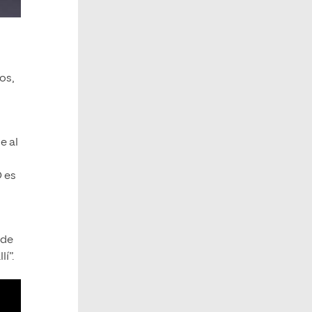
os,
e al
O es
 de
í”.