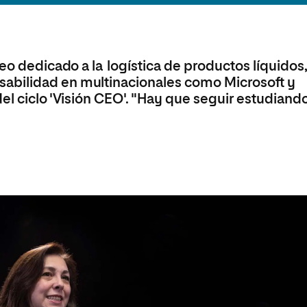
olíticas y Relaciones
Acceso universitario para
na de Movilidad
nales
mayores
nacional
peo dedicado a la logística de productos líquidos
abilidad en multinacionales como Microsoft y
el ciclo 'Visión CEO'. "Hay que seguir estudiand