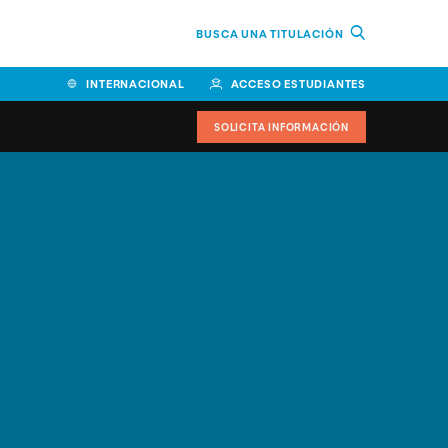
BUSCA UNA TITULACIÓN
INTERNACIONAL
ACCESO ESTUDIANTES
SOLICITA INFORMACIÓN
Facultad de Ciencias de la
Educación y Humanidades
Facultad de Ciencias de la
Salud
Facultad de Economía y
Empresa
Escuela Superior de Ingeniería
y Tecnología (ESIT)
Facultad de Derecho