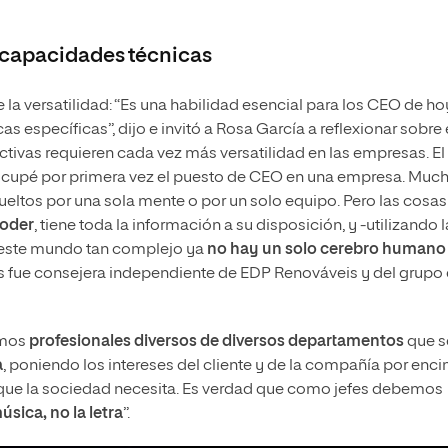
s capacidades técnicas
la versatilidad: “Es una habilidad esencial para los CEO de ho
 específicas”, dijo e invitó a Rosa García a reflexionar sobre e
ectivas requieren cada vez más versatilidad en las empresas. El
ocupé por primera vez el puesto de CEO en una empresa. Muc
eltos por una sola mente o por un solo equipo. Pero las cosas
poder
, tiene toda la información a su disposición, y -utilizando l
n este mundo tan complejo ya
no hay un solo cerebro humano
s fue consejera independiente de EDP Renováveis y del grupo
amos
profesionales diversos de diversos departamentos
que 
a
, poniendo los intereses del cliente y de la compañía por enc
que la sociedad necesita. Es verdad que como jefes debemos
úsica, no la letra
”.